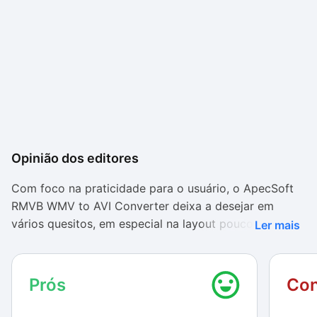
Opinião dos editores
Com foco na praticidade para o usuário, o ApecSoft
RMVB WMV to AVI Converter deixa a desejar em
vários quesitos, em especial na layout pouco atrativo
Ler mais
e na falta de recursos técnicos de edição e
configuração de qualidade.
Prós
Con
Apesar disso, o resultado final das conversões acaba
sendo satisfatório para usuários menos exigentes. O