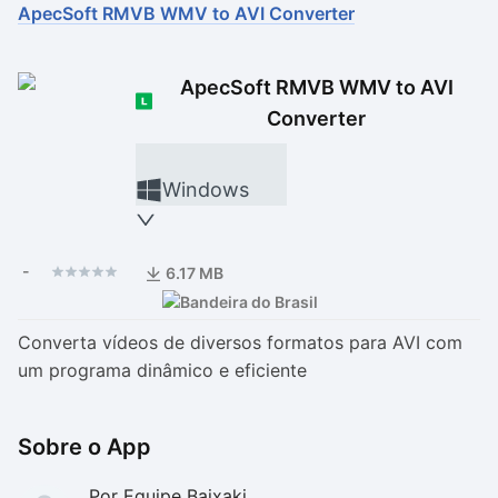
ApecSoft RMVB WMV to AVI Converter
Drivers
Outros
ApecSoft RMVB WMV to AVI
Ver mais categori
Ver mais categori
Converter
Windows
-
6.17 MB
Converta vídeos de diversos formatos para AVI com
um programa dinâmico e eficiente
Sobre o App
Por Equipe Baixaki