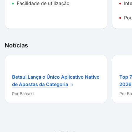
Facilidade de utilização
Int
processo de escolha e conversão de um vídeo
também é simplificado, de forma que a facilidade de
Pou
uso acaba compensando. Vale baixar em situações
emergenciais, já que a versão demo dispõe de todas
as funções por somente 10 dias.
Notícias
Betsul Lança o Único Aplicativo Nativo
Top 7
de Apostas da Categoria
2026
Por
Baixaki
Por
Ba