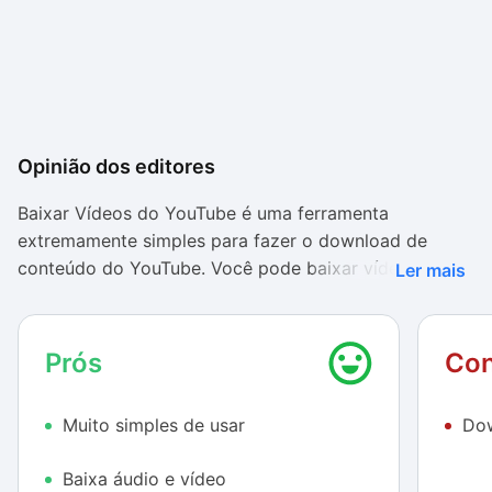
Opinião dos editores
Baixar Vídeos do YouTube é uma ferramenta
extremamente simples para fazer o download de
conteúdo do YouTube. Você pode baixar vídeos e
Ler mais
músicas com o programa em poucos cliques e, em
seguida, já sair escutando.
Prós
Con
A interface da ferramenta não conta com muitos
botões, e tudo o que você precisa fazer para começar
Muito simples de usar
Dow
o download é copiar uma URL, escolher o formato de
arquivo e ir confirmando algumas janelas de diálogo.
Baixa áudio e vídeo
Nada complexo.