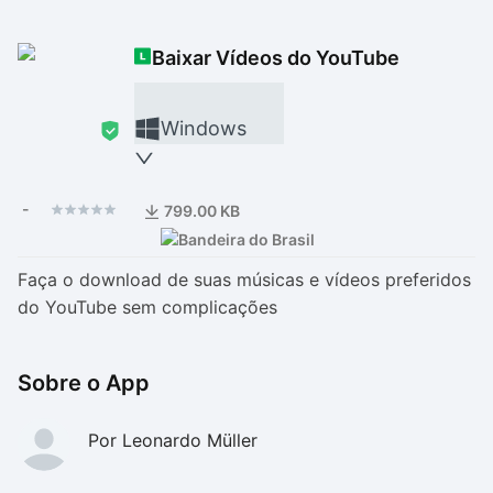
Drivers
Outros
Baixar Vídeos do YouTube
Ver mais categori
Ver mais categori
Windows
-
799.00 KB
Faça o download de suas músicas e vídeos preferidos
do YouTube sem complicações
Sobre o App
Por Leonardo Müller