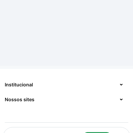
Institucional
Nossos sites
Sobre
Contato
TecMundo
Jobs
Mega Curioso