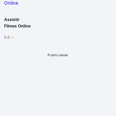
Baixar Vídeos do YouTube funciona muito bem e vale
a pena o teste.
Assistir
Filmes Online
5.0