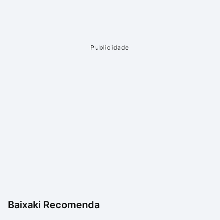
alternativas como o Media Player Classic e o VLC
Player.
Baixaki Recomenda