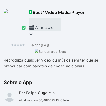
Drivers
Outros
Best4Video Media Player
Ver mais categori
Ver mais categori
Windows
-
11.13 MB
Reproduza qualquer vídeo ou música sem ter que se
preocupar com pacotes de codec adicionais
Sobre o App
Por Felipe Gugelmin
Atualizado em 30/08/2023 13h38min