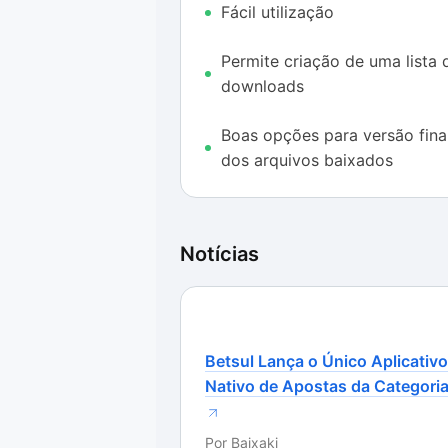
Fácil utilização
O aplicativo também permite que v
Nesse sentido, o Bulk YouTube Do
Permite criação de uma lista 
quando marcada, baixa os vídeos s
downloads
O fato de o programa permitir que
Boas opções para versão fina
ponto positivo, uma vez que você p
dos arquivos baixados
resto. Contudo, a velocidade com 
deixou bastante a desejar.
Arquivos com cerca de 5 minutos d
Notícias
minutos para serem totalmente fina
duração, precisaram de aproximad
aplicativo, algo que pode desagra
disso, alguns arquivos acabaram t
Betsul Lança o Único Aplicativo
capaz de baixá-los.
Nativo de Apostas da Categori
Por
Baixaki