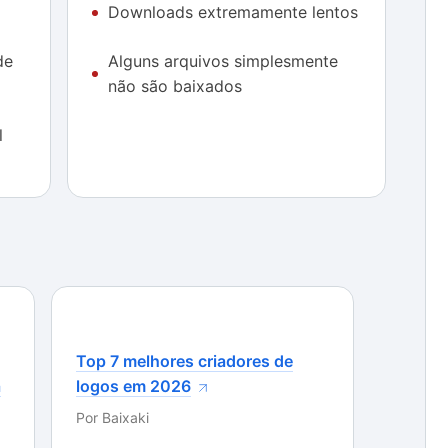
Downloads extremamente lentos
ocê determine a qualidade final dos downloads.
wnloader conta com uma opção muito útil que,
de
Alguns arquivos simplesmente
empre na melhor resolução disponível.
não são baixados
 os downloads sejam enfileirados também é um
l
ode criar uma lista e deixar que o aplicativo faça o
que o Bulk YouTube Downloader baixa os arquivos
e vídeo levaram, em alguns testes, cerca de 15
lizados. Já filmes maiores, com cerca de 1 hora de
amente 40 minutos para ser baixados pelo
dar quem quer mais agilidade nos downloads. Além
ravando, ou seja, o Bulk YouTube Downloader não foi
Top 7 melhores criadores de
a
logos em 2026
Por
Baixaki