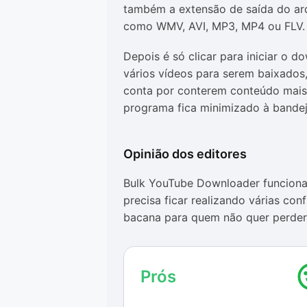
também a extensão de saída do arqu
como WMV, AVI, MP3, MP4 ou FLV.
Depois é só clicar para iniciar o 
vários vídeos para serem baixados,
conta por conterem conteúdo mais
programa fica minimizado à bandej
Opinião dos editores
Bulk YouTube Downloader funciona 
precisa ficar realizando várias co
bacana para quem não quer perder
A única tela do programa é intuit
forma bem clara. As opções para os
Prós
principais formatos de vídeo, com
áudio, o MP3.