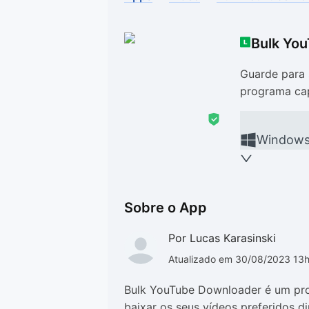
Drivers
Outros
Bulk Yo
Ver mais categori
Ver mais categori
Guarde para 
programa cap
Window
Sobre o App
Por Lucas Karasinski
Atualizado em 30/08/2023 13
Bulk YouTube Downloader é um pro
baixar os seus vídeos preferidos 