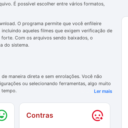
ivo. É possível escolher entre vários formatos,
download. O programa permite que você enfileire
 incluindo aqueles filmes que exigem verificação de
 forte. Com os arquivos sendo baixados, o
a do sistema.
de maneira direta e sem enrolações. Você não
nfigurações ou selecionando ferramentas, algo muito
 tempo.
Ler mais
iva e bem organizada, mostrando todos os passos de
 arquivos de saída são satisfatórias, trazendo os
Contras
o o WMV ou o AVI e também a melhor alternativa em