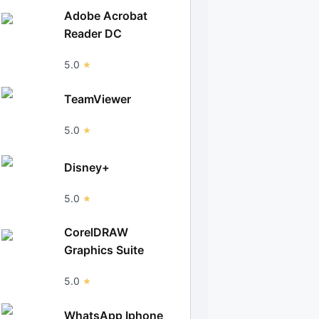
Adobe Acrobat
Reader DC
5.0
TeamViewer
5.0
Disney+
5.0
CorelDRAW
Graphics Suite
5.0
WhatsApp Iphone