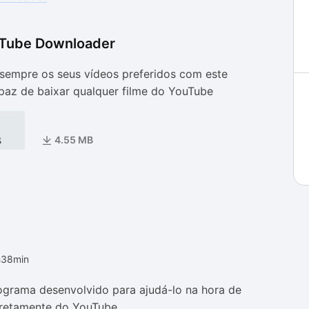
uTube Downloader
as
as
sempre os seus vídeos preferidos com este
az de baixar qualquer filme do YouTube
s
4.55 MB
h38min
grama desenvolvido para ajudá-lo na hora de
diretamente do YouTube.