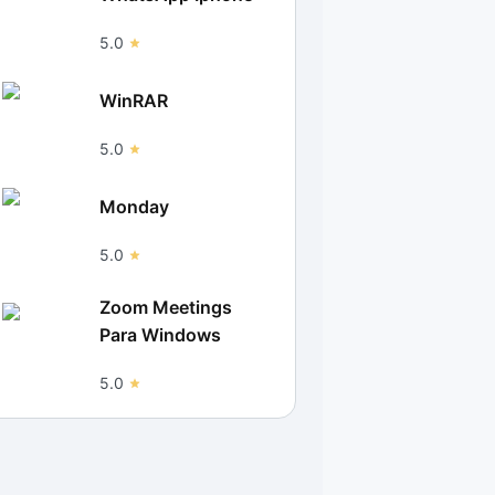
5.0
WinRAR
5.0
Monday
5.0
Zoom Meetings
Para Windows
5.0