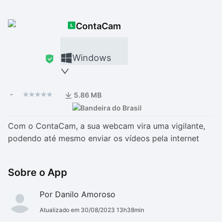
Drivers
Outros
ContaCam
Ver mais categori
Ver mais categori
Windows
-
5.86 MB
Com o ContaCam, a sua webcam vira uma vigilante,
podendo até mesmo enviar os vídeos pela internet
Sobre o App
Por Danilo Amoroso
Atualizado em 30/08/2023 13h38min