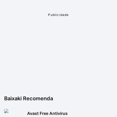
empresa. Logo, não confie somente no ContaCam,
mas o encare como uma ferramenta prática.
Baixaki Recomenda
Avast Free Antivirus