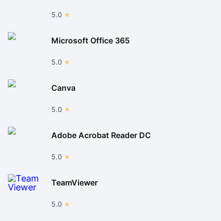
5.0
Microsoft Office 365
5.0
Canva
5.0
Adobe Acrobat Reader DC
5.0
TeamViewer
5.0