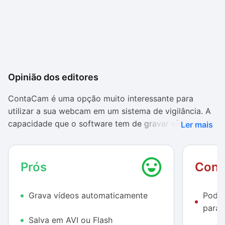
Opinião dos editores
ContaCam é uma opção muito interessante para
utilizar a sua webcam em um sistema de vigilância. A
capacidade que o software tem de gravar vídeos
Ler mais
automaticamente é um grande ponto positivo, e este
programa ainda tem a vantagem de transmiti-los pela
web, algo que nem todos os softwares gratuitos do
Prós
Cont
gênero oferecem.
Grava vídeos automaticamente
Pode 
A compatibilidade com webcams, WDM e DV, além de
para 
câmeras IP, é outro grande trunfo deste software.
Salva em AVI ou Flash
Pode-se afirmar que ele faz a parte dele, mas o seu