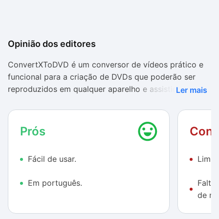
Opinião dos editores
ConvertXToDVD é um conversor de vídeos prático e
funcional para a criação de DVDs que poderão ser
reproduzidos em qualquer aparelho e assistidos na
Ler mais
televisão. Excelente ferramenta para quem gosta de
baixar conteúdo da internet e criar suas próprias
coletâneas.
Prós
Cont
Devido à sua interface fácil de usar e sem funções
Fácil de usar.
Limit
complicadas, você vai aprender a utilizar esse
programa rapidamente e poderá até mesmo definir as
Em português.
Falta
configurações-padrões como quiser. Já os temas para
de me
o menu principal de seus projetos possuem poucas
variações, o que deixa um pouco a desejar, pois