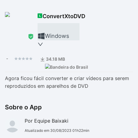
Drivers
Outros
ConvertXtoDVD
Ver mais categori
Ver mais categori
Windows
-
34.18 MB
Agora ficou fácil converter e criar vídeos para serem
reproduzidos em aparelhos de DVD
Sobre o App
Por Equipe Baixaki
Atualizado em 30/08/2023 01h22min