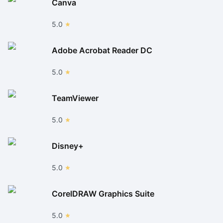
Canva
5.0
Adobe Acrobat Reader DC
5.0
TeamViewer
5.0
Disney+
5.0
CorelDRAW Graphics Suite
5.0