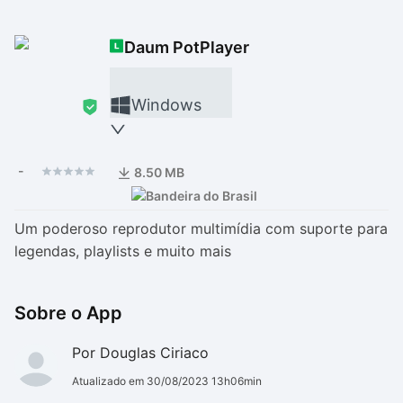
Drivers
Outros
Daum PotPlayer
Ver mais categori
Ver mais categori
Windows
-
8.50 MB
Um poderoso reprodutor multimídia com suporte para
legendas, playlists e muito mais
Sobre o App
Por Douglas Ciriaco
Atualizado em 30/08/2023 13h06min