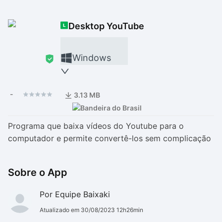
Drivers
Outros
Desktop YouTube
Ver mais categori
Ver mais categori
Windows
-
3.13 MB
Programa que baixa vídeos do Youtube para o
computador e permite convertê-los sem complicação
Sobre o App
Por Equipe Baixaki
Atualizado em 30/08/2023 12h26min