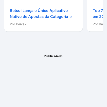
específicos. Isso garante que o vídeo baixado possa
ser reproduzido em qualquer meio multimídia e em
Betsul Lança o Único Aplicativo
Top 7 m
qualquer lugar.
Nativo de Apostas da Categoria
em 202
Por
Baixaki
Por
Baixa