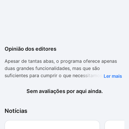
Opinião dos editores
Apesar de tantas abas, o programa oferece apenas
duas grandes funcionalidades, mas que são
suficientes para cumprir o que necessitamos. Para
Ler mais
baixar um vídeo, você só precisa copiar o link e inserir
no programa. Além disso, é possível escolher a
Sem avaliações por aqui ainda.
qualidade do vídeo: normal ou em alta definição.
O recurso de conversão permite transformar os
Notícias
vídeos em diversos formatos populares, inclusive
arquivos de música e dispositivos portáteis