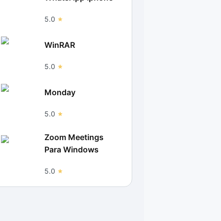
5.0
WinRAR
5.0
Monday
5.0
Zoom Meetings
Para Windows
5.0