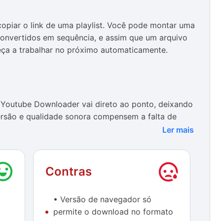
opiar o link de uma playlist. Você pode montar uma
 convertidos em sequência, e assim que um arquivo
eça a trabalhar no próximo automaticamente.
 Youtube Downloader vai direto ao ponto, deixando
ersão e qualidade sonora compensem a falta de
Ler mais
eitamente em quase todos os links que usamos para
casião. Neste momento, surgiu na tela a seguinte
Contras
por qualquer razão este vídeo não pode ser
ente dentro de alguns minutos”.
• Versão de navegador só
atalho para baixar a versão para desktop do
permite o download no formato