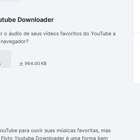
outube Downloader
as
as
air o áudio de seus vídeos favoritos do YouTube a
u navegador?
s
964.00 KB
ouTube para ouvir suas músicas favoritas, mas
o o Flvto Youtube Downloader é uma forma bem