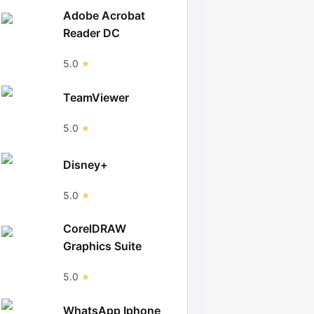
Adobe Acrobat
Reader DC
5.0
TeamViewer
5.0
Disney+
5.0
CorelDRAW
Graphics Suite
5.0
WhatsApp Iphone