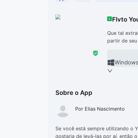
Drivers
Outros
Flvto Y
Ver mais categori
Ver mais categori
Que tal extr
partir de se
Window
Sobre o App
Por Elias Nascimento
Se você está sempre utilizando o Y
gostaria de levá-las por aí, entã