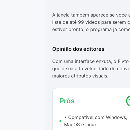
A janela também aparece se você c
lista de até 99 vídeos para serem
estiver pronto, o programa já com
Opinião dos editores
Com uma interface enxuta, o Flvto
que a sua alta velocidade de conv
maiores atributos visuais.
O conversor online funcionou perf
testá-lo, falhando apenas em uma o
Prós
janela popup: “Pedimos desculpa, 
convertido. Por favor, tente novam
• Compatível com Windows,
No rodapé da mensagem, havia um 
MacOS e Linux