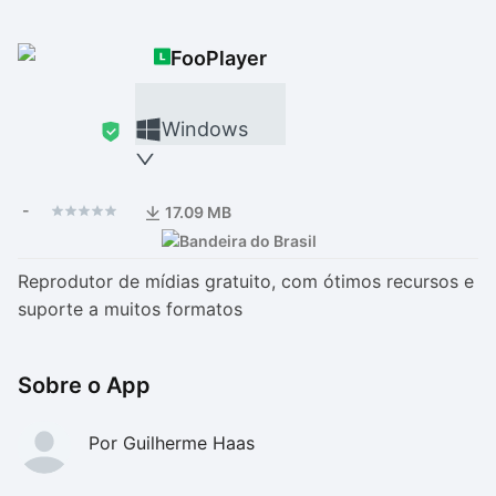
Drivers
Outros
FooPlayer
Ver mais categori
Ver mais categori
Windows
-
17.09 MB
Reprodutor de mídias gratuito, com ótimos recursos e
suporte a muitos formatos
Sobre o App
Por Guilherme Haas