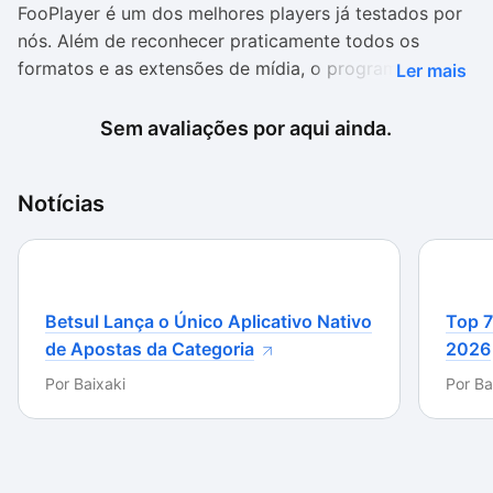
FooPlayer é um dos melhores players já testados por
nós. Além de reconhecer praticamente todos os
formatos e as extensões de mídia, o programa tem
Ler mais
uma interface muito bonita, prática e organizada.
Sem avaliações por aqui ainda.
Os vídeos são executados em excelente qualidade,
com bom controle sobre a reprodução e com ótima
oferta de recursos adicionais para você acionar. E,
Notícias
mesmo com tantas ferramentas, o programa é fácil de
usar e navegar.
Os itens estão bem categorizados, tanto no menu no
Betsul Lança o Único Aplicativo Nativo
Top 7
topo da janela quanto nos botões de controles na
de Apostas da Categoria
2026
tela. Você encontra com facilidade os recursos que
procura utilizando, por exemplo, os painéis de “áudio”
Por
Baixaki
Por
Ba
e “vídeo”, que separam bem as ferramentas para cada
tipo de mídia.
É interessante notar também que esse player contém