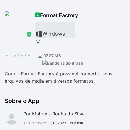
Drivers
Outros
Format Factory
Ver mais categori
Ver mais categori
Windows
-
97.27 MB
Com o Format Factory é possível converter seus
arquivos de mídia em diversos formatos
Sobre o App
Por Matheus Rocha da Silva
Atualizado em 22/12/2023 19h09min