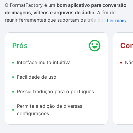
O FormatFactory é um
bom aplicativo para conversão
de imagens, vídeos e arquivos de áudio
. Além de
reunir ferramentas que suportam os três tipos de
Ler mais
arquivos multimídia mais comuns em um único
programa, ele traz uma interface simples, com
funções bem localizadas e botões facilmente
Prós
Con
acessíveis, bem ao alcance do mouse.
Interface muito intuitiva
Não
Uma característica do FormatFactory que chama
bastante a atenção é a
automatização nas
Facilidade de uso
configurações da conversão
, imprescindível para
quem nunca lidou com programas semelhantes. Isso
Possui tradução para o português
porque, mesmo com as opções e preferências
automáticas, os arquivos de saída exibem ótima
Permite a edição de diversas
qualidade.
configurações
Todos os formatos essenciais de mídia estão
presentes
, atendendo às exigências de conversão da