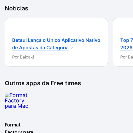
grande maioria dos usuários comuns. Se você precisa
Notícias
de uma solução simples e muito intuitiva para
começar a converter seus arquivos, o FormatFactory
é uma das melhores opções.
Betsul Lança o Único Aplicativo Nativo
Top 7
de Apostas da Categoria
2026
Por
Baixaki
Por
Ba
Outros apps da
Free times
Format
Factory para