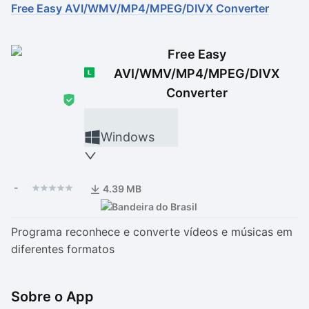
Free Easy AVI/WMV/MP4/MPEG/DIVX Converter
Drivers
Outros
Free Easy
Ver mais categori
Ver mais categori
AVI/WMV/MP4/MPEG/DIVX
Converter
Windows
-
4.39 MB
Programa reconhece e converte vídeos e músicas em
diferentes formatos
Sobre o App