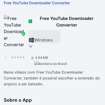
Free YouTube Downloader Converter
Drivers
Outros
Free YouTube Downloader
Ver mais categori
Ver mais categori
Converter
Windows
-
4.64 MB
Baixe vídeos com Free YouTube Downloader
Converter, também é possível escolher a extensão do
arquivo a ser baixado.
Sobre o App