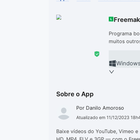
Drivers
Outros
Freemak
Ver mais categori
Ver mais categori
Programa bon
muitos outros
Window
Sobre o App
Por Danilo Amoroso
Atualizado em 11/12/2023 18h
Baixe vídeos do YouTube, Vimeo e 
HD, MP4, FLV e 3GP — com o Free