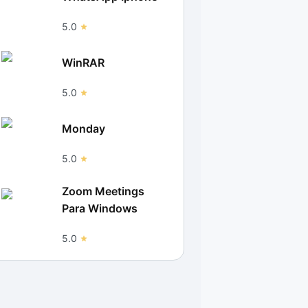
5.0
WinRAR
5.0
Monday
5.0
Zoom Meetings
Para Windows
5.0