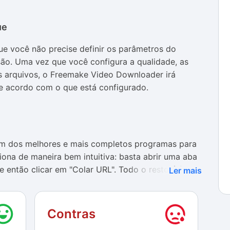
ue
e você não precise definir os parâmetros do
ão. Uma vez que você configura a qualidade, as
s arquivos, o Freemake Video Downloader irá
e acordo com o que está configurado.
m dos melhores e mais completos programas para
iona de maneira bem intuitiva: basta abrir uma aba
 e então clicar em "Colar URL". Todo o resto é feito
Ler mais
app facilita a compreensão de cada parte.
Contras
ador para baixar os vídeos usando este aplicativo,