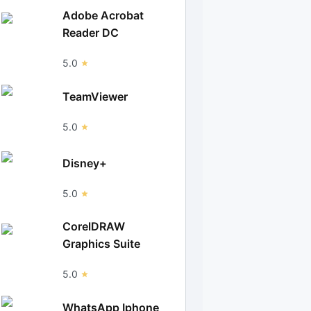
Adobe Acrobat
Reader DC
5.0
TeamViewer
5.0
Disney+
5.0
CorelDRAW
Graphics Suite
5.0
WhatsApp Iphone