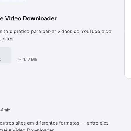
e Video Downloader
as
as
ito e prático para baixar vídeos do YouTube e de
 sites
s
1.17 MB
44min
outros sites em diferentes formatos — entre eles
make Video Downloader.