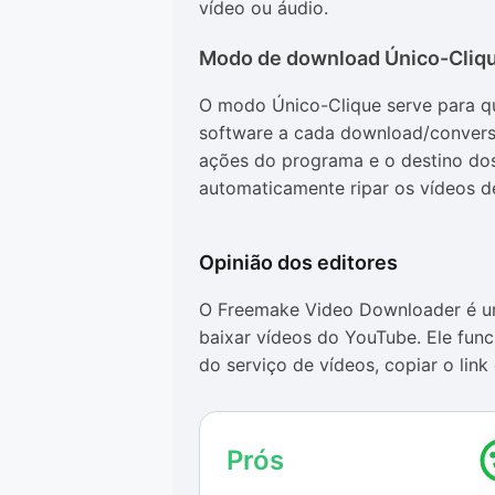
vídeo ou áudio.
Modo de download Único-Cliq
O modo Único-Clique serve para qu
software a cada download/convers
ações do programa e o destino do
automaticamente ripar os vídeos d
Opinião dos editores
O Freemake Video Downloader é u
baixar vídeos do YouTube. Ele func
do serviço de vídeos, copiar o link
automaticamente e o visual deste 
Download em segundos
Prós
É preciso abrir o YouTube no naveg