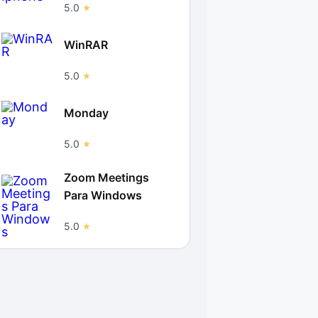
5.0
WinRAR
5.0
Monday
5.0
Zoom Meetings
Para Windows
5.0