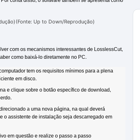
s. Por conta disso, o software também se apresenta como
(Fonte: Up to Down/Reprodução)
olver com os mecanismos interessantes de LosslessCut,
saber como baixá-lo diretamente no PC.
 computador tem os requisitos mínimos para a plena
ciente em disco.
na e clique sobre o botão específico de download,
uerdo.
redirecionado a uma nova página, na qual deverá
e o assistente de instalação seja descarregado em
uivo em questão e realize o passo a passo