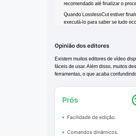
recomendado até finalizar o proc
Quando LosslessCut estiver fina
executá-lo para saber se tudo oc
Opinião dos editores
Existem muitos editores de vídeo dis
fáceis de usar. Além disso, muitos 
ferramentas, o que acaba confundindo
tarefa tão simples. Com LosslessCut,
simples, mas sem deixar de ter a apa
Prós
Além disso, o software não é agressi
que também apresenta um ponto posi
Facilidade de edição.
meio de cortes rápidos, os usuários 
trabalho em inúmeros formatos, co
Comandos dinâmicos.
Theora, VP8 e VP9.