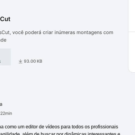
sCut
as
as
sCut, você poderá criar inúmeras montagens com
ade
s
93.00 KB
a
h22min
na como um editor de vídeos para todos os profissionais
gilidade, além de buscar por dinâmicas interessantes e