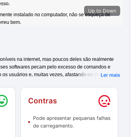
esso.
Up to Down
lmente instalado no computador, não se esqueça de
orreu bem.
poníveis na internet, mas poucos deles são realmente
desses softwares pecam pelo excesso de comandos e
 os usuários e, muitas vezes, afastando-os de uma
Ler mais
 a montagem e edição de vídeos é realizada de um jeito
rência profissional que muitos buscam.
Contras
vo e muito menos irá sobrecarregar o computador, algo
tivo quando pensamos em uma escala comparativa. Por
Pode apresentar pequenas falhas
podem realizar manobras ousadas e ainda exportar seu
de carregamento.
mo MP4, MOV, WebM, MKV, OGG, WAV, MP3, AAC, H264,