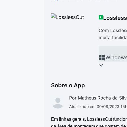
Drivers
Outros
Lossles
Ver mais categori
Ver mais categori
Com Lossles
muita facilid
Window
Sobre o App
Por Matheus Rocha da Silv
Atualizado em 30/08/2023 15
Em linhas gerais, LosslessCut funcio
da área de montagem que gostam de a