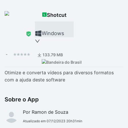
Drivers
Outros
Shotcut
Ver mais categori
Ver mais categori
Windows
-
133.79 MB
Otimize e converta vídeos para diversos formatos
com a ajuda deste software
Sobre o App
Por Ramon de Souza
Atualizado em 07/12/2023 20h31min