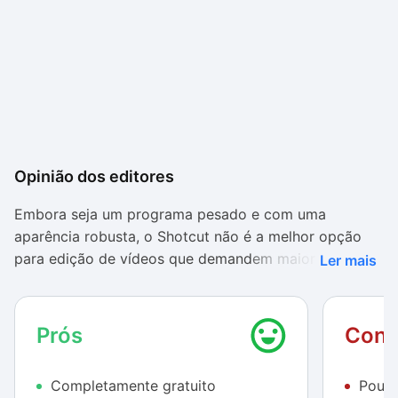
Opinião dos editores
Embora seja um programa pesado e com uma
aparência robusta, o Shotcut não é a melhor opção
para edição de vídeos que demandem maior
Ler mais
complexidade e efeitos especiais. O software é
carente de boas ferramentas que permitam fazer
alterações de boa qualidade nos clipes trabalhados.
Prós
Cont
Os poucos filtros e efeitos especiais presentes no app
mal podem ser configurados (você não pode definir
Completamente gratuito
Pouco
nem mesmo o nível de otimização de brilho será