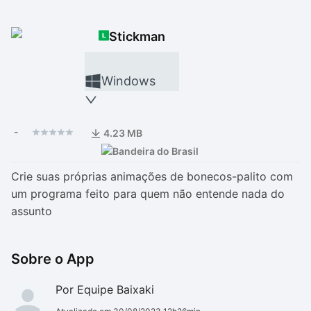
Drivers
Outros
Stickman
Ver mais categori
Ver mais categori
Windows
-
4.23 MB
Crie suas próprias animações de bonecos-palito com
um programa feito para quem não entende nada do
assunto
Sobre o App
Por Equipe Baixaki