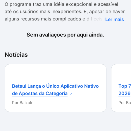
O programa traz uma idéia excepcional e acessível
até os usuários mais inexperientes. E, apesar de haver
alguns recursos mais complicados e difíceis de usar,
Ler mais
ele basicamente cumpre bem o que promete,
tornando a incrível prática da animação mais próxima
Sem avaliações por aqui ainda.
dos usuários comuns e que não dominam ferramentas
profissionais.
Notícias
É importante saber que o programa está totalmente
em inglês, o que pode dificultar a vida dos usuários
que não conhecem o idioma, pois assim não vão
poder compreender os diversos tutoriais integrados e
Betsul Lança o Único Aplicativo Nativo
Top 7
que tornam o programa ainda mais acessível. Até
de Apostas da Categoria
2026
pode ser que você aprenda tudo somente com a
Por
Baixaki
Por
Ba
prática, mas isso pode levar um pouco mais de
tempo.