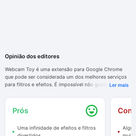
Opinião dos editores
Webcam Toy é uma extensão para Google Chrome
que pode ser considerada um dos melhores serviços
para filtros e efeitos. É impossível não gostar de
Ler mais
algumas das 61 possibilidades oferecidas – e é fácil
passar um bom tempo brincando com cada mudança
provocada em seu rosto.
Prós
Cont
E, apesar da vasta opção de efeitos ser o grande
Uma infinidade de efeitos e filtros
Algun
destaque aqui, o programa ainda conta com mais
divertidos
muito
pontos positivos. A interface é bem trabalhada e