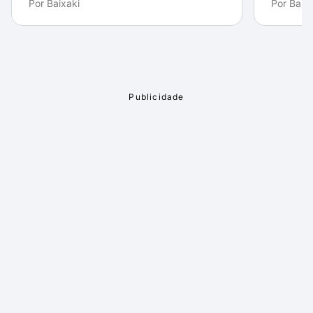
Por
Baixaki
Por
Baixa