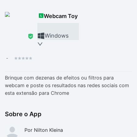
Drivers
Outros
Webcam Toy
Ver mais categori
Ver mais categori
Windows
-
Brinque com dezenas de efeitos ou filtros para
webcam e poste os resultados nas redes sociais com
esta extensão para Chrome
Sobre o App
Por Nilton Kleina