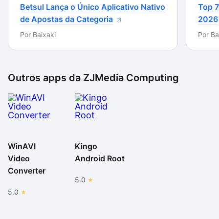
Betsul Lança o Único Aplicativo Nativo
Top 7
não leva muito tempo. Ainda assim, isso vai depender
de Apostas da Categoria
2026
do tamanho do vídeo a ser convertido. Em linhas
gerais, pode-se dizer que o WinAVI
Por
Baixaki
Por
Ba
iPod/PSP/3GP/MP4 Converter seria muito melhor se
não colocasse marcas d’água no vídeo final.
Outros apps da
ZJMedia Computing
WinAVI
Kingo
Video
Android Root
Converter
5.0
5.0