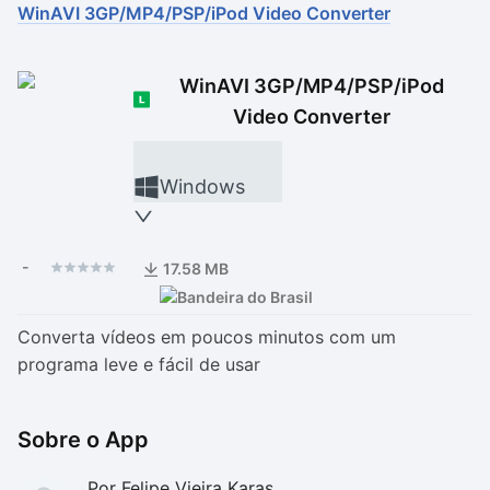
WinAVI 3GP/MP4/PSP/iPod Video Converter
Drivers
Outros
WinAVI 3GP/MP4/PSP/iPod
Ver mais categori
Ver mais categori
Video Converter
Windows
-
17.58 MB
Converta vídeos em poucos minutos com um
programa leve e fácil de usar
Sobre o App
Por Felipe Vieira Karas