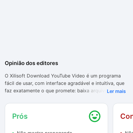
Opinião dos editores
O Xilisoft Download YouTube Video é um programa
fácil de usar, com interface agradável e intuitiva, que
faz exatamente o que promete: baixa arquivos do
Ler mais
YouTube em apenas alguns passos.
A ausência das duas funções disponíveis na versão
Prós
Con
paga (download em HD e conversão de vídeos), no
entanto, atesta contra a ferramenta. Há outras opções