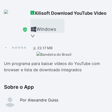
Drivers
Outros
Xilisoft Download YouTube Video
Ver mais categori
Ver mais categori
Windows
-
22.17 MB
Um programa para baixar vídeos do YouTube com
browser e lista de downloads integrados
Sobre o App
Por Alexandre Guiss