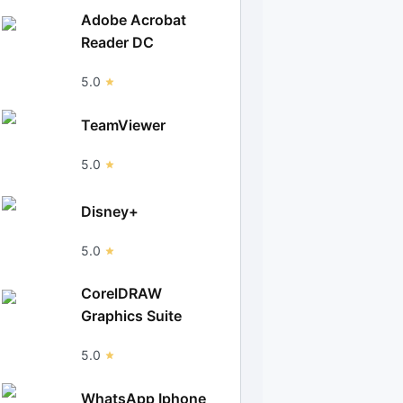
Adobe Acrobat
Reader DC
5.0
TeamViewer
5.0
Disney+
5.0
CorelDRAW
Graphics Suite
5.0
WhatsApp Iphone