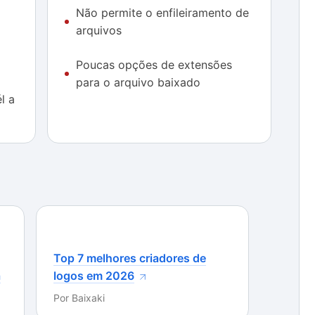
Não permite o enfileiramento de
s taxas de download) e baixou arquivos com 50
arquivos
eca pela falta de opções para que você baixe o
Poucas opções de extensões
erentes de vídeo, como MPEG, por exemplo, ficando
para o arquivo baixado
s MP4 ou FLV.
l a
cida por ele é a conversão (em determinados casos)
nção não trabalhou de maneira correta, uma vez que
nalado, os vídeos não foram baixados em AVI.
idade de criação de listas de download ou algum
nto de arquivos, pois ao utilizá-lo é necessário
sperando a finalização de um download para que
Top 7 melhores criadores de
a
logos em 2026
ado – a qualidade dos filmes baixados por meio do
bastante, mantendo o padrão que pôde ser visto
Por
Baixaki
e. Além disso, em todos os filmes que contavam com