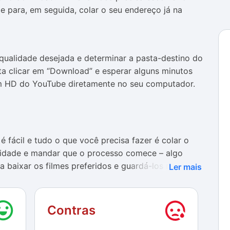
e para, em seguida, colar o seu endereço já na
 qualidade desejada e determinar a pasta-destino do
sta clicar em “Download” e esperar alguns minutos
m HD do YouTube diretamente no seu computador.
 fácil e tudo o que você precisa fazer é colar o
lidade e mandar que o processo comece – algo
 baixar os filmes preferidos e guardá-los no
Ler mais
cações no processo.
entou bastante instabilidade durante os downloads,
Contras
gumas oportunidades. Apesar disso, o software
o não trazendo nenhum tipo de visualização nesse