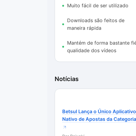
Muito fácil de ser utilizado
sentido, como a contabilização da
megabytes em cerca de 5 minutos.
Downloads são feitos de
O YouTube Downloader HD também p
maneira rápida
arquivo já em outros formatos dif
restrito ao download nas extensõe
Mantém de forma bastante fié
qualidade dos vídeos
Assim, a única possibilidade ofere
para AVI e, em nossos testes, a fu
mesmo quando o campo estava assi
Notícias
Também sentimos falta da possibil
tipo de ferramenta para enfileirame
adicionar um vídeo de cada vez, e
outro possa ser iniciado.
Betsul Lança o Único Aplicativo
Nativo de Apostas da Categori
Já o quesito principal a ser avali
YouTube Downloader HD – agradou 
nos vídeos diretamente no YouTub