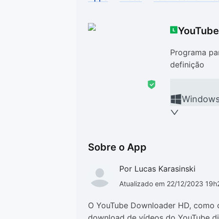
Drivers
Outros
YouTube
Ver mais categori
Ver mais categori
Programa par
definição
Window
Sobre o App
Por Lucas Karasinski
Atualizado em 22/12/2023 19h
O YouTube Downloader HD, como 
download de vídeos do YouTube di