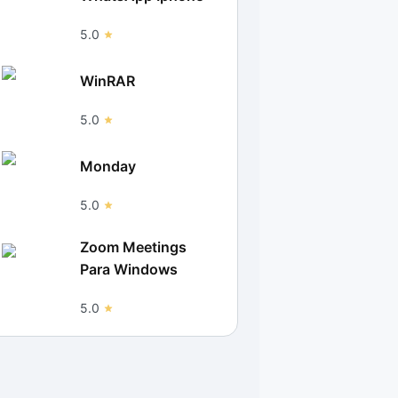
5.0
WinRAR
5.0
Monday
5.0
Zoom Meetings
Para Windows
5.0