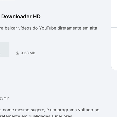
 Downloader HD
as
as
a baixar vídeos do YouTube diretamente em alta
s
9.38 MB
23min
o nome mesmo sugere, é um programa voltado ao
retamente em qualidades superiores.