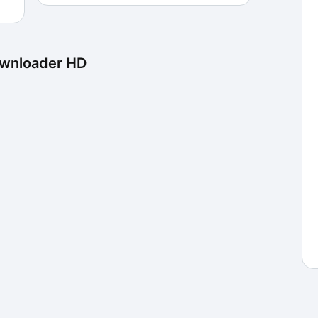
e realizar os downloads na qualidade encontrada.
wnloader HD