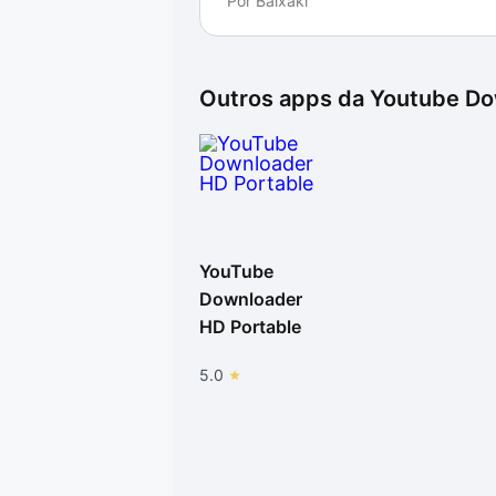
Por
Baixaki
a opção HD o programa foi capaz d
Outros apps da
Youtube Do
YouTube
Downloader
HD Portable
5.0