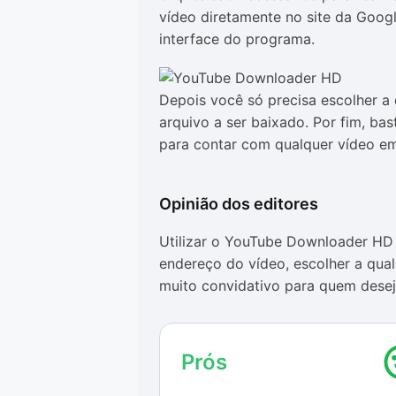
vídeo diretamente no site da Googl
interface do programa.
Depois você só precisa escolher a
arquivo a ser baixado. Por fim, ba
para contar com qualquer vídeo e
Opinião dos editores
Utilizar o YouTube Downloader HD é
endereço do vídeo, escolher a qua
muito convidativo para quem deseja
computador sem encontrar compli
Em contrapartida o programa apres
Prós
inclusive ficando congelado em al
mostrou uma boa velocidade (mesm