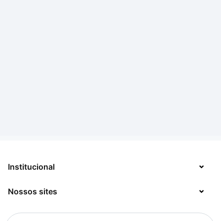
Institucional
Nossos sites
Sobre
Contato
TecMundo