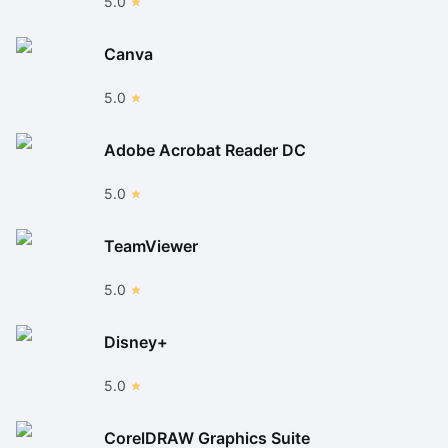
5.0
Canva
5.0
Adobe Acrobat Reader DC
5.0
TeamViewer
5.0
Disney+
5.0
CorelDRAW Graphics Suite