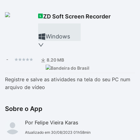
Drivers
Outros
ZD Soft Screen Recorder
Ver mais categori
Ver mais categori
Windows
-
8.20 MB
Registre e salve as atividades na tela do seu PC num
arquivo de vídeo
Sobre o App
Por Felipe Vieira Karas
Atualizado em 30/08/2023 01h58min