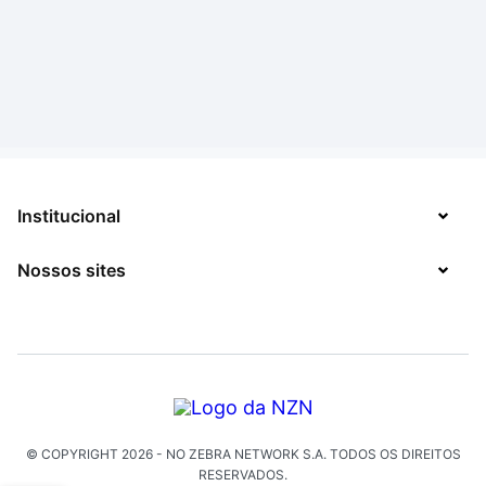
Institucional
Nossos sites
Sobre
Contato
TecMundo
Jobs
Mega Curioso
Política de Privacidade
Minha Série
Solicitação de Exclusão de Dados
© COPYRIGHT
2026
- NO ZEBRA NETWORK S.A.
TODOS OS DIREITOS
Click Jogos
RESERVADOS.