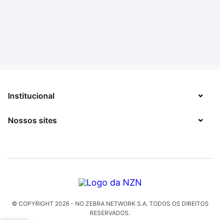
Institucional
Nossos sites
Sobre
Contato
TecMundo
Jobs
Mega Curioso
Política de Privacidade
Minha Série
Solicitação de Exclusão de Dados
© COPYRIGHT
2026
- NO ZEBRA NETWORK S.A.
TODOS OS DIREITOS
Click Jogos
RESERVADOS.