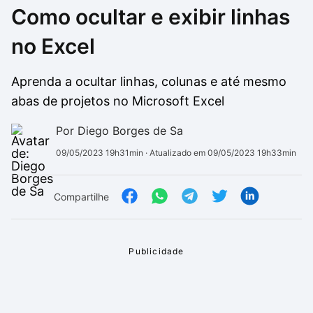
Como ocultar e exibir linhas
Drivers
Outros
no Excel
Ver mais categori
Ver mais categori
Aprenda a ocultar linhas, colunas e até mesmo
abas de projetos no Microsoft Excel
Por Diego Borges de Sa
09/05/2023 19h31min
· Atualizado em 09/05/2023 19h33min
Compartilhe