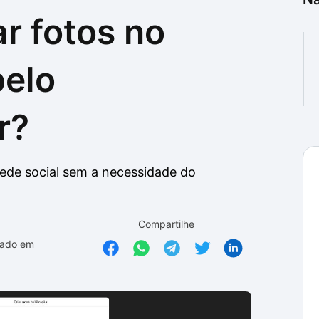
r fotos no
as
as
pelo
r?
ede social sem a necessidade do
Compartilhe
zado em