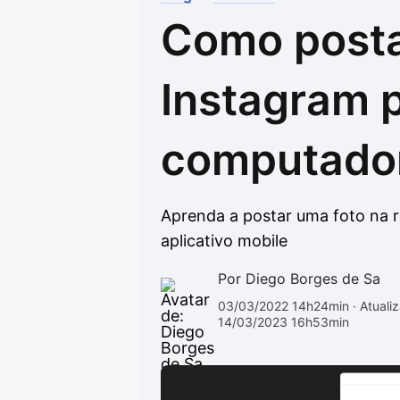
Como posta
Drivers
Outros
Ver mais categori
Ver mais categori
Instagram 
computado
Aprenda a postar uma foto na r
aplicativo mobile
Por Diego Borges de Sa
03/03/2022 14h24min
· Atuali
14/03/2023 16h53min