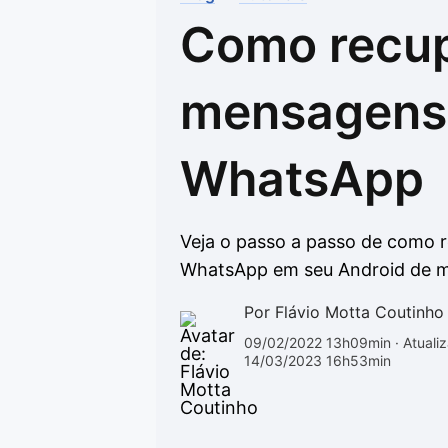
Como recu
Drivers
Outros
Ver mais categori
Ver mais categori
mensagens
WhatsApp
Veja o passo a passo de como
WhatsApp em seu Android de ma
Por Flávio Motta Coutinho
09/02/2022 13h09min
· Atuali
14/03/2023 16h53min