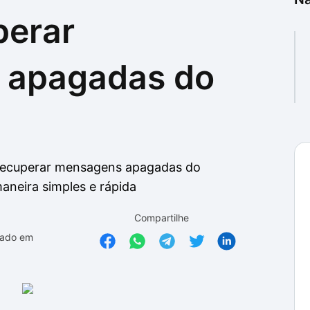
perar
as
as
 apagadas do
 recuperar mensagens apagadas do
neira simples e rápida
Compartilhe
zado em
.