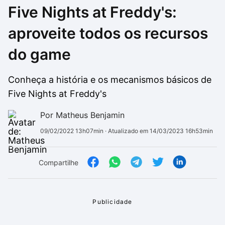
Five Nights at Freddy's:
Drivers
Outros
aproveite todos os recursos
Ver mais categori
Ver mais categori
do game
Conheça a história e os mecanismos básicos de
Five Nights at Freddy's
Por Matheus Benjamin
09/02/2022 13h07min
· Atualizado em 14/03/2023 16h53min
Compartilhe