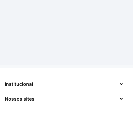
Institucional
Nossos sites
Sobre
Contato
TecMundo
Jobs
Mega Curioso