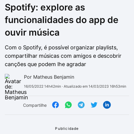
Spotify: explore as
Drivers
Outros
funcionalidades do app de
Ver mais categori
Ver mais categori
ouvir música
Com o Spotify, é possível organizar playlists,
compartilhar músicas com amigos e descobrir
canções que podem lhe agradar
Por Matheus Benjamin
16/05/2022 14h42min
· Atualizado em 14/03/2023 16h53min
Compartilhe