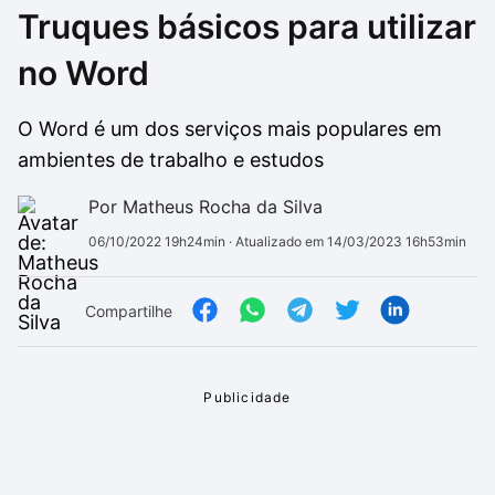
Truques básicos para utilizar
Drivers
Outros
no Word
Ver mais categori
Ver mais categori
O Word é um dos serviços mais populares em
ambientes de trabalho e estudos
Por Matheus Rocha da Silva
06/10/2022 19h24min
· Atualizado em 14/03/2023 16h53min
Compartilhe