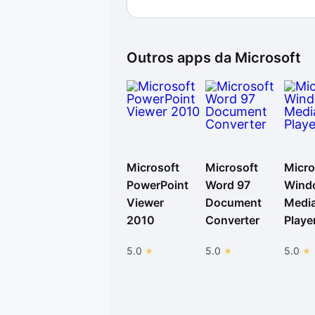
Outros apps da
Microsoft
Microsoft
Microsoft
Micro
PowerPoint
Word 97
Wind
Viewer
Document
Medi
2010
Converter
Playe
5.0
5.0
5.0