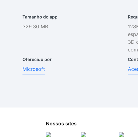
Tamanho do app
Requ
329.30 MB
128
espa
3D d
com 
Oferecido por
Cont
Microsoft
Aces
Nossos sites