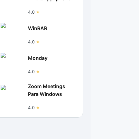
4.0
WinRAR
4.0
Monday
4.0
Zoom Meetings
Para Windows
4.0