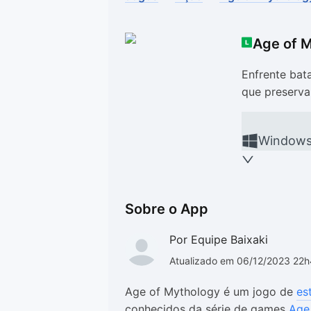
Drivers
Outros
Age of 
Ver mais categori
Ver mais categori
Enfrente bat
que preserva
Window
Sobre o App
Por Equipe Baixaki
Atualizado em 06/12/2023 22
Age of Mythology é um jogo de
es
conhecidos da série de games
Age