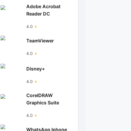
Adobe Acrobat
Reader DC
4.0
TeamViewer
4.0
Disney+
4.0
CorelDRAW
Graphics Suite
4.0
WhatsApp Iphone