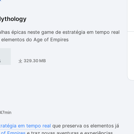
Mythology
as
as
alhas épicas neste game de estratégia em tempo real
 elementos do Age of Empires
s
329.30 MB
h47min
tratégia em tempo real
que preserva os elementos já
 of Empires
e traz novas aventuras e experiências.