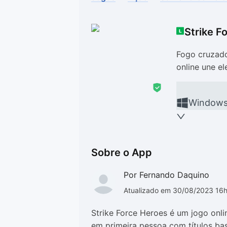
Drivers
Outros
Strike F
Ver mais categori
Ver mais categori
Fogo cruzad
online une e
Window
Sobre o App
Por Fernando Daquino
Atualizado em 30/08/2023 16
Strike Force Heroes é um jogo onli
em primeira pessoa com títulos ba