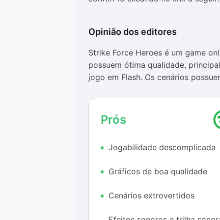
Opinião dos editores
Strike Force Heroes é um game onl
possuem ótima qualidade, principa
jogo em Flash. Os cenários possu
um visual extrovertido.
Os efeitos sonoros também não de
Prós
fidelidade considerável para o gên
promovem uma ambientação ainda m
Jogabilidade descomplicada
adequada à temática do título.
Além disso, o Strike Force Heroes
Gráficos de boa qualidade
comandos simples e de fácil assim
resposta aos comandos executados
Cenários extrovertidos
A única coisa que nos incomodou n
Efeitos sonoros e trilha sonor