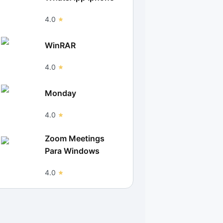
4.0
WinRAR
4.0
Monday
4.0
Zoom Meetings
Para Windows
4.0