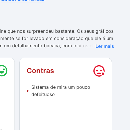
ine que nos surpreendeu bastante. Os seus gráficos
lmente se for levado em consideração que ele é um
em um detalhamento bacana, com muitos elementos e
Ler mais
ixam a desejar, pois reproduzem ruídos com uma
Contras
ero, e os barulhos e conversas descontraídas
ais agradável. A trilha sonora também se mostrou
Sistema de mira um pouco
defeituoso
 conta com uma jogabilidade descomplicada, tendo
ilação. Fora isso, o game apresentou uma boa
 durante nossos testes.
este game é o seu sistema de mira. Por ser
a