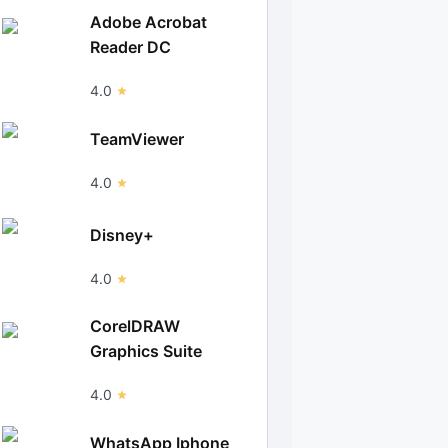
Adobe Acrobat
Reader DC
4.0
TeamViewer
4.0
Disney+
4.0
CorelDRAW
Graphics Suite
4.0
WhatsApp Iphone