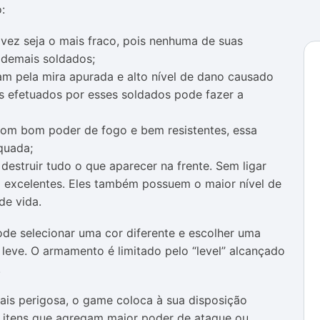
:
lvez seja o mais fraco, pois nenhuma de suas
s demais soldados;
am pela mira apurada e alto nível de dano causado
os efetuados por esses soldados pode fazer a
com bom poder de fogo e bem resistentes, essa
quada;
destruir tudo o que aparecer na frente. Sem ligar
o excelentes. Eles também possuem o maior nível de
de vida.
ode selecionar uma cor diferente e escolher uma
leve. O armamento é limitado pelo “level” alcançado
.
ais perigosa, o game coloca à sua disposição
e itens que agregam maior poder de ataque ou