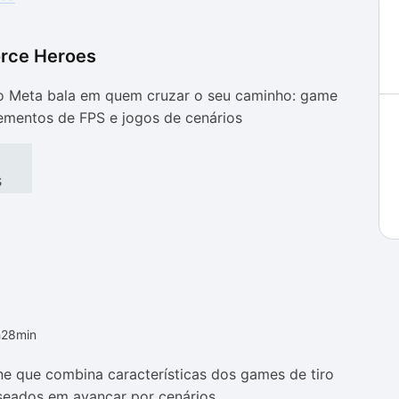
orce Heroes
as
as
o Meta bala em quem cruzar o seu caminho: game
lementos de FPS e jogos de cenários
s
h28min
ne que combina características dos games de tiro
seados em avançar por cenários.