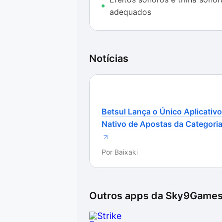
controlado pelo mouse, não tendo
adequados
controlado pelo teclado, muitas v
oponentes se posicionam de manei
atirando para longe deles – ficando
Notícias
Contudo, o Strike Force Heroes pro
muitas horas de entretenimento se
trilha sonora. Vale muito a pena ex
Betsul Lança o Único Aplicativo
Nativo de Apostas da Categori
Por
Baixaki
Outros apps da
Sky9Game