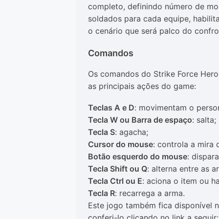
completo, definindo número de mor
soldados para cada equipe, habilit
o cenário que será palco do confro
Comandos
Os comandos do Strike Force Heroe
as principais ações do game:
Teclas A e D
: movimentam o person
Tecla W ou Barra de espaço
: salta;
Tecla S
: agacha;
Cursor do mouse
: controla a mira
Botão esquerdo do mouse
: dispar
Tecla Shift ou Q
: alterna entre as 
Tecla Ctrl ou E
: aciona o item ou ha
Tecla R
: recarrega a arma.
Este jogo também fica disponível 
conferi-lo clicando no link a seguir