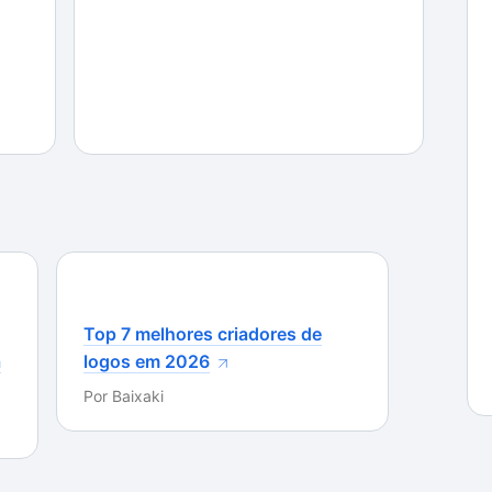
online competitivo é bastante desleal, pois não leva
ogadores. Na prática, isso significa que, se você
 as chances de enfrentar alguém muito mais forte.
Top 7 melhores criadores de
a
logos em 2026
Por
Baixaki