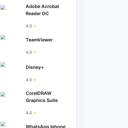
Adobe Acrobat
Reader DC
4.0
TeamViewer
4.0
Disney+
4.0
CorelDRAW
Graphics Suite
4.0
WhatsApp Iphone