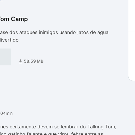
 Tom Camp
as
as
base dos ataques inimigos usando jatos de água
ivertido
58.59 MB
h04min
ones certamente devem se lembrar do Talking Tom,
co gatinho falante e que virou febre entre as