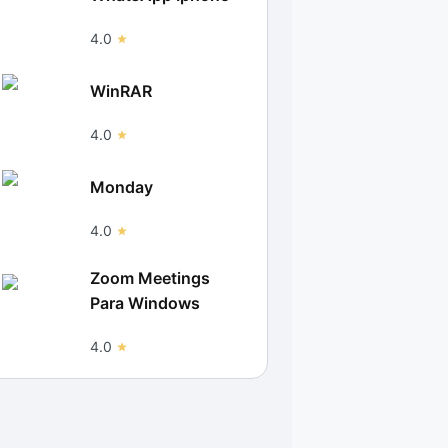
4.0
WinRAR
4.0
Monday
4.0
Zoom Meetings
Para Windows
4.0