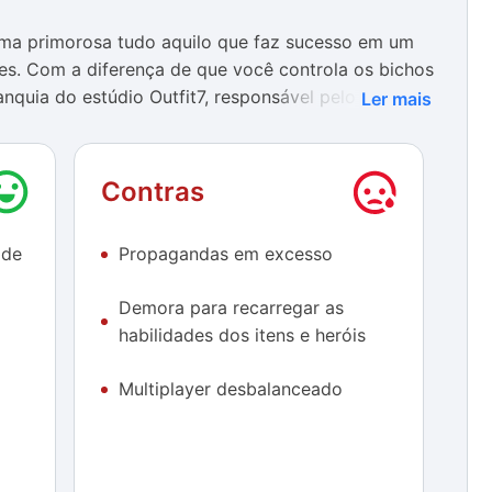
ma primorosa tudo aquilo que faz sucesso em um
res. Com a diferença de que você controla os bichos
anquia do estúdio Outfit7, responsável pelo
Ler mais
ê montar seu acampamento à sua maneira. Depois,
Contras
para monitorar os perímetros da área, enquanto
campo inimigo ou defender suas torres. Tudo envolto
 de
Propagandas em excesso
tos sonoros divertidos, algo característico do
Demora para recarregar as
características de impacto negativo no gameplay. A
habilidades dos itens e heróis
ensas batalhas, os heróis demoram muito tempo para
até 7 horas para voltar à ativa —, e os demais itens
Multiplayer desbalanceado
ara serem utilizados novamente. A segunda são os
 quase a todo o momento durante uma troca de tela