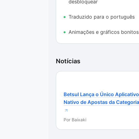
desbloquear
Vale citar ainda que o multiplayer 
em consideração o nível atual dos j
Traduzido para o português
está começando agora, são grandes
Animações e gráficos bonitos
Notícias
Betsul Lança o Único Aplicativo
Nativo de Apostas da Categori
Por
Baixaki