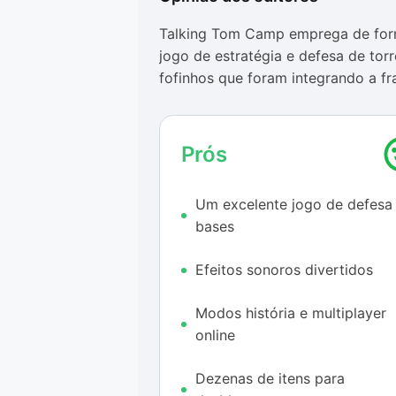
Talking Tom Camp emprega de for
jogo de estratégia e defesa de tor
fofinhos que foram integrando a fr
desenvolvimento do título.
A graça do game é justamente voc
Prós
basta ir recrutando novos aliados 
outros se preparam para atacar o 
Um excelente jogo de defesa
em ótimos gráficos animados e efei
bases
Talking Tom original.
Por outro lado, o título traz duas 
Efeitos sonoros divertidos
primeira é o fato de que, após int
se recuperar — alguns precisam de 
Modos história e multiplayer
também levam quase um dia todo p
online
anúncios embutidos, que aparecem
ou início de uma nova ação.
Dezenas de itens para