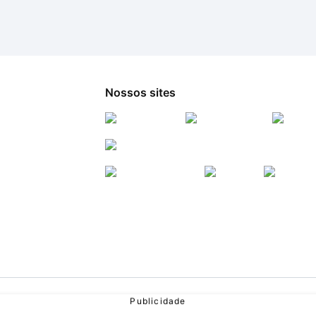
Nossos sites
026
- NO ZEBRA NETWORK S.A.
TODOS OS DIREITOS RESERVADOS.