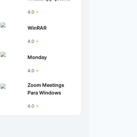
4.0
WinRAR
4.0
Monday
4.0
Zoom Meetings
Para Windows
4.0