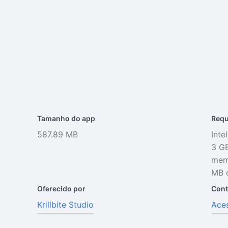
Tamanho do app
Requ
587.89 MB
Inte
3 GB
memó
MB o
Oferecido por
Cont
Krillbite Studio
Aces