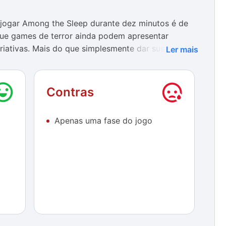
jogar Among the Sleep durante dez minutos é de
e que games de terror ainda podem apresentar
riativas. Mais do que simplesmente dar sustos, o
Ler mais
 euforia constante, deixando o jogador desesperado
o de uma criança impotente e incapaz de se
Contras
 também não merecem tanto destaque. Em alguns
Apenas uma fase do jogo
o demais, sendo impossível ver o caminho para
eitos sonoros se mostram muito bem trabalhadas e
 de desespero que o game propõe. Gritos, gemidos,
r sendo recitadas de forma macabra certamente
na barriga enquanto engatinha pelos cômodos da