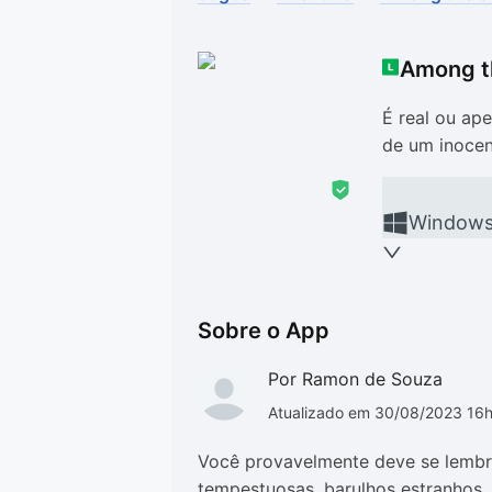
Drivers
Outros
Among t
Ver mais categori
Ver mais categori
É real ou ap
de um inocen
Window
Sobre o App
Por Ramon de Souza
Atualizado em 30/08/2023 16
Você provavelmente deve se lembra
tempestuosas, barulhos estranhos