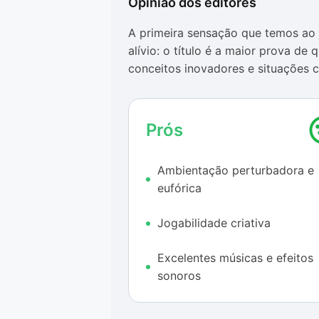
Opinião dos editores
A primeira sensação que temos ao 
alívio: o título é a maior prova d
conceitos inovadores e situações c
jogo cria um ambiente de tensão e
ao se lembrar de que está no corp
defender caso o pior aconteça.
Prós
Os gráficos não desagradam, mas
Ambientação perturbadora e
momentos o cenário se torna escur
eufórica
onde se deve seguir.
Em contrapartida, as músicas e ef
Jogabilidade criativa
ajudam ainda mais a criar o clima
passos, trovões e canções de nina
Excelentes músicas e efeitos
farão com que você sinta um frio 
sonoros
casa abandonada.