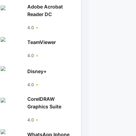
Adobe Acrobat
Reader DC
4.0
TeamViewer
4.0
Disney+
4.0
CorelDRAW
Graphics Suite
4.0
WhatsApp Iphone