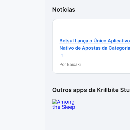
O fato de o jogo estar em fase Alp
encontramos bugs durante os test
Notícias
simples e não atrapalharam a parti
não tem medo de sentir-se transto
e com o volume no máximo. E tenh
Betsul Lança o Único Aplicativo
Nativo de Apostas da Categori
Por
Baixaki
Outros apps da
Krillbite St