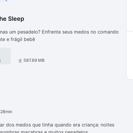
he Sleep
as
as
enas um pesadelo? Enfrente seus medos no comando
te e frágil bebê
s
587.89 MB
h28min
r dos medos que tinha quando era criança: noites
, sombras macabras e muitos pesadelos