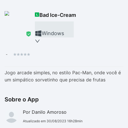
Drivers
Outros
Bad Ice-Cream
Ver mais categori
Ver mais categori
Windows
-
Jogo arcade simples, no estilo Pac-Man, onde você é
um simpático sorvetinho que precisa de frutas
Sobre o App
Por Danilo Amoroso
Atualizado em 30/08/2023 16h28min