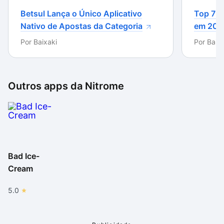
Betsul Lança o Único Aplicativo
Top 7 m
Nativo de Apostas da Categoria
em 202
Por
Baixaki
Por
Baixa
Outros apps da
Nitrome
Bad Ice-
Cream
5.0