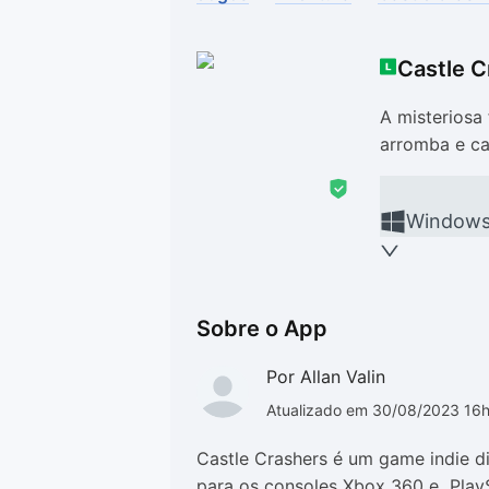
Drivers
Outros
Castle C
Ver mais categori
Ver mais categori
A misteriosa 
arromba e ca
Window
Sobre o App
Por Allan Valin
Atualizado em 30/08/2023 16
Castle Crashers é um game indie d
para os consoles Xbox 360 e PlaySt