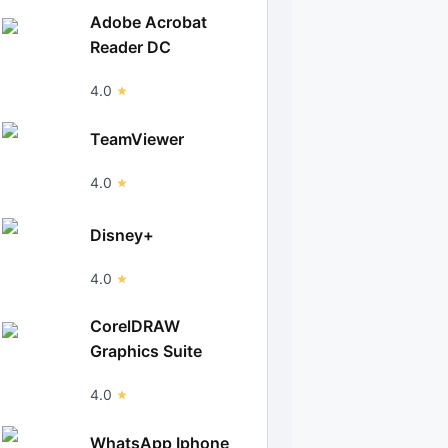
Adobe Acrobat
Reader DC
4.0
TeamViewer
4.0
Disney+
4.0
CorelDRAW
Graphics Suite
4.0
WhatsApp Iphone