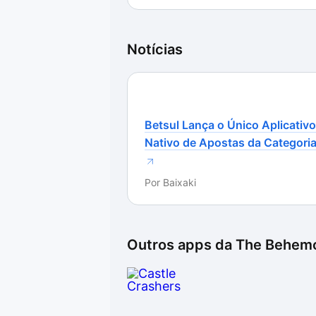
um game de ação bastante interessan
“heroica”.
Notícias
A dificuldade do game é interessan
momento, tanto que o primeiro che
principalmente jogando sozinho. En
ser jogado usando um controle, alg
Betsul Lança o Único Aplicativo
verdadeira ginástica com os dedos
Nativo de Apostas da Categori
outras.
Por
Baixaki
Embora a DEMO deixe um pouco a d
tenha sido adaptada ao PC (as tec
menu), Castle Crashers é um game
coleção do Steam.
Outros apps da
The Behem