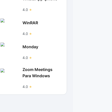
4.0
WinRAR
4.0
Monday
4.0
Zoom Meetings
Para Windows
4.0