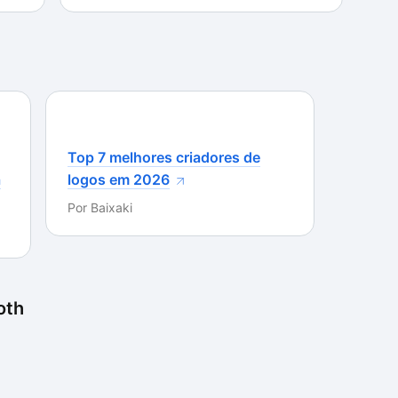
te. Ou seja, ela é intensa e, por assim dizer,
do e avalia a habilidade do jogador a cada
fão pode se provar um grande desafio,
tretanto, Castle Crashers foi claramente feito para
o perceptível pelo fato de ser necessário fazer uma
Top 7 melhores criadores de
 para conseguir alcançar algumas teclas sem soltar
a
logos em 2026
Por
Baixaki
esejar em conteúdo e a interface do jogo não
las do controle de Xbox 360 são indicadas no
 que com certeza compensa ser adicionado à sua
oth