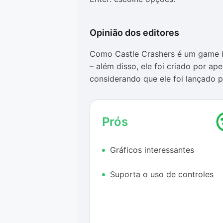
Opinião dos editores
Como Castle Crashers é um game in
– além disso, ele foi criado por a
considerando que ele foi lançado 
fazendo extremo sucesso entre os 
de PC seria diferente.
Prós
A versão demonstrativa não tem l
muita gente acabaria não se intere
Gráficos interessantes
divertido por si só, não é exatame
tempo. Contudo, já que essa opçã
Suporta o uso de controles
jogar o início da história. Mesmo q
pelo menos meia hora você conseg
A música de Castle Crashers é um e
bastante variada, como também apr