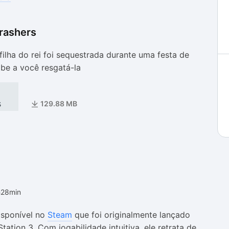
rashers
as
as
filha do rei foi sequestrada durante uma festa de
be a você resgatá-la
s
129.88 MB
h28min
isponível no
Steam
que foi originalmente lançado
ation 3. Com jogabilidade intuitiva, ele retrata de