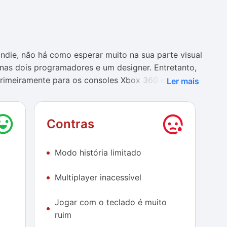
die, não há como esperar muito na sua parte visual
penas dois programadores e um designer. Entretanto,
primeiramente para os consoles Xbox 360 e PS3,
Ler mais
jogadores, não há razão para pensar que a versão
Contras
iberado o modo multiplayer provavelmente porque
ssante em adquirir o game – afinal, ele consegue ser
Modo história limitado
nte necessário completar a aventura para passar o
o está bloqueada, você consegue exclusivamente
Multiplayer inacessível
ue haja pouco conteúdo disponível para analisar,
ue jogar.
Jogar com o teclado é muito
lemento muito interessante, pois não apenas ela é
ruim
esenta todos os elementos necessários para tornar