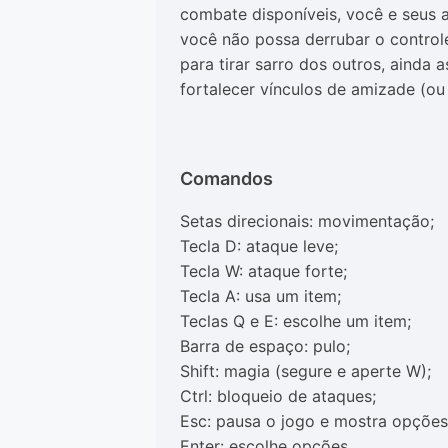
combate disponíveis, você e seus
você não possa derrubar o controle
para tirar sarro dos outros, aind
fortalecer vínculos de amizade (ou
Comandos
Setas direcionais
: movimentação;
Tecla D
: ataque leve;
Tecla W
: ataque forte;
Tecla A
: usa um item;
Teclas Q e E
: escolhe um item;
Barra de espaço
: pulo;
Shift
: magia (segure e aperte W);
Ctrl
: bloqueio de ataques;
Esc
: pausa o jogo e mostra opções
Enter
: escolhe opções.