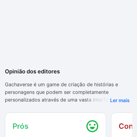
Opinião dos editores
Gachaverse é um game de criação de histórias e
personagens que podem ser completamente
personalizados através de uma vasta interface de
Ler mais
criação. O game, que se apresenta como um RPG, tem
como pano de fundo uma história bem convencional,
na qual o universo é ameaçado por um mal que
Prós
Cont
ressurge de um período adormecido. A história não