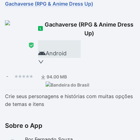
Gachaverse (RPG & Anime Dress Up)
Drivers
Outros
Gachaverse (RPG & Anime Dress
Ver mais categori
Ver mais categori
Up)
Android
-
94.00 MB
Crie seus personagens e histórias com muitas opções
de temas e itens
Sobre o App
Por Fernando Souza