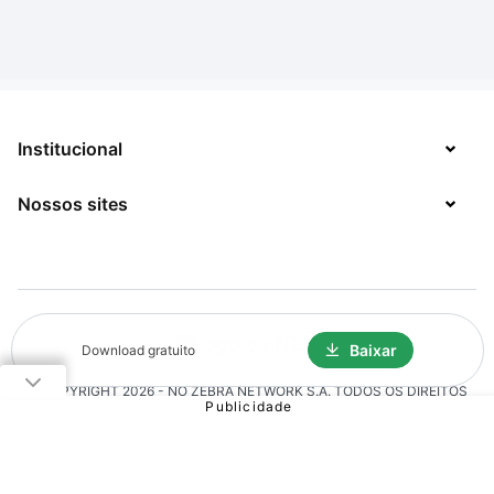
Institucional
Nossos sites
Sobre
Contato
TecMundo
Jobs
Mega Curioso
Política de Privacidade
Minha Série
Baixar
Download gratuito
Solicitação de Exclusão de Dados
© COPYRIGHT
2026
- NO ZEBRA NETWORK S.A.
TODOS OS DIREITOS
Click Jogos
RESERVADOS.
The Brief
Voxel