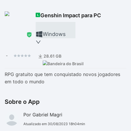
Drivers
Outros
Genshin Impact para PC
Ver mais categori
Ver mais categori
Windows
-
28.61 GB
RPG gratuito que tem conquistado novos jogadores
em todo o mundo
Sobre o App
Por Gabriel Magri
Atualizado em 30/08/2023 18h04min