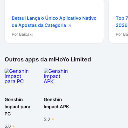
satisfatória. Genshin Impact é uma grata surpresa.
Acessível, divertido e muito bem desenvolvido, sem
dúvida é um dos melhores games Free to Play da
Betsul Lança o Único Aplicativo Nativo
Top 7
atualidade.
de Apostas da Categoria
2026
Por
Baixaki
Por
Ba
Outros apps da
miHoYo Limited
Genshin
Genshin
Impact para
Impact APK
PC
5.0
5.0