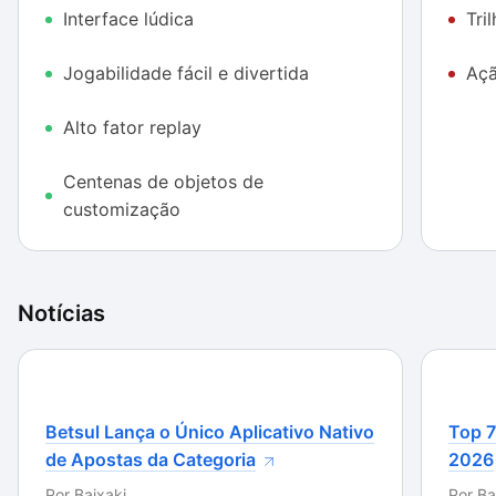
Interface lúdica
Tri
irritante porque é cíclica e curta, mas a jogabilidade é
divertida e atinge grande amplitude de público devido
Jogabilidade fácil e divertida
Açã
à facilidade de manusear. Os controles não são muito
precisos inicialmente e isso faz parte da experiência.
Alto fator replay
A ação pode ser um pouco repetitiva e deve fazer
mais sucesso com o público infantil.
Centenas de objetos de
customização
Notícias
Betsul Lança o Único Aplicativo Nativo
Top 7
de Apostas da Categoria
2026
Por
Baixaki
Por
Ba