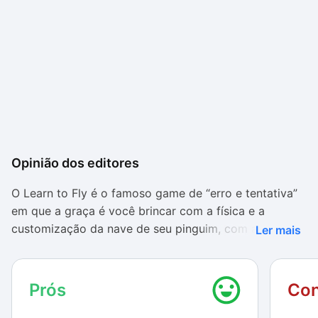
Opinião dos editores
O Learn to Fly é o famoso game de “erro e tentativa”
em que a graça é você brincar com a física e a
customização da nave de seu pinguim, com as
Ler mais
centenas de combinações possíveis a partir de uma
grande variedade de lançadores, poderes, objetos,
armaduras e vários outros itens.
Prós
Con
Os gráficos são cartunescos e a música é um pouco