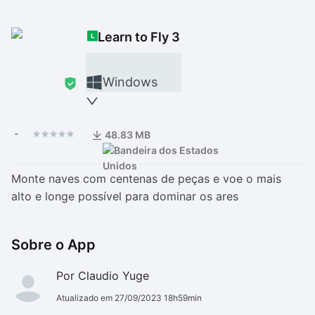
Drivers
Outros
Learn to Fly 3
Ver mais categori
Ver mais categori
Windows
-
48.83 MB
Monte naves com centenas de peças e voe o mais
alto e longe possível para dominar os ares
Sobre o App
Por Claudio Yuge
Atualizado em 27/09/2023 18h59min