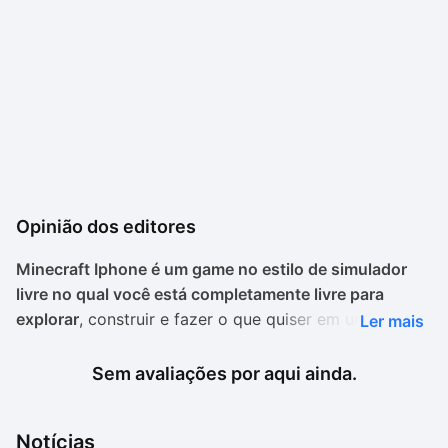
Opinião dos editores
Minecraft Iphone é um game no estilo de simulador
livre no qual você está completamente livre para
explorar
, construir e fazer o que quiser em um mundo
Ler mais
composto por blocos. O mais interessante do título é
que nele você não tem um objetivo a ser cumprido,
Sem avaliações por aqui ainda.
podendo conduzir a partida como desejar.
O fato de os universos do jogo serem gerados de
Notícias