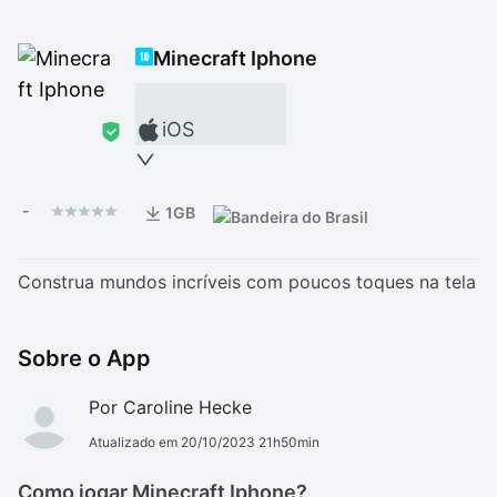
Drivers
Outros
Minecraft Iphone
Ver mais categori
Ver mais categori
iOS
-
1GB
Construa mundos incríveis com poucos toques na tela
Sobre o App
Por Caroline Hecke
Atualizado em 20/10/2023 21h50min
Como jogar Minecraft Iphone?