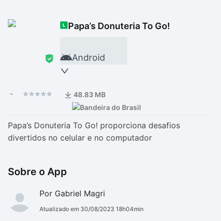
Drivers
Outros
Papa’s Donuteria To Go!
Ver mais categori
Ver mais categori
Android
-
48.83 MB
Papa’s Donuteria To Go! proporciona desafios
divertidos no celular e no computador
Sobre o App
Por Gabriel Magri
Atualizado em 30/08/2023 18h04min