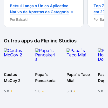
Betsul Lança o Único Aplicativo
Top 7 m
Nativo de Apostas da Categoria
em 202
Por
Baixaki
Por
Baixa
Outros apps da
Flipline Studios
Cactus
Papa`s
Papa`s Taco
Papa
McCoy 2
Pancakeria
Mia!
Dogg
5.0
5.0
5.0
5.0