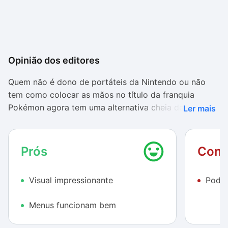
Opinião dos editores
Quem não é dono de portáteis da Nintendo ou não
tem como colocar as mãos no título da franquia
Pokémon agora tem uma alternativa cheia de
Ler mais
potencial: Pokémon Planet entrega a experiência
tradicional da franquia, com forte aspecto multiplayer
e competitivo.
Prós
Cont
Para não deixar nada faltando
Visual impressionante
Podia
As opções online moldam grande parte do gameplay
do título. É possível formar clãs, conversar com
Menus funcionam bem
outros jogadores, trocar itens e monstros e participar