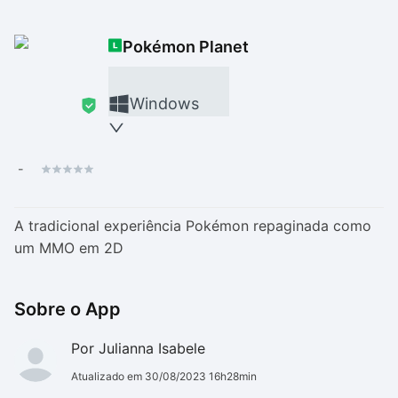
Drivers
Outros
Pokémon Planet
Ver mais categori
Ver mais categori
Windows
-
A tradicional experiência Pokémon repaginada como
um MMO em 2D
Sobre o App
Por Julianna Isabele
Atualizado em 30/08/2023 16h28min