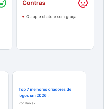
Contras
m diferencial que estimule a utilização constante
O app é chato e sem graça
timos, com as criaturas construídas em gráficos bem
 a câmera funciona sem travamentos. Porém, nem
ra fazer com que você fique mais do que alguns
m seu dispositivo.
Top 7 melhores criadores de
a
logos em 2026
Por
Baixaki