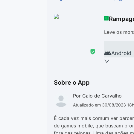
Drivers
Outros
Rampage:
Ver mais categori
Ver mais categori
Leve os mons
Android
Sobre o App
Por Caio de Carvalho
Atualizado em 30/08/2023 18
É cada vez mais comum ver parcer
de games mobile, que buscam pro
fora das telonas. Uma das ações m