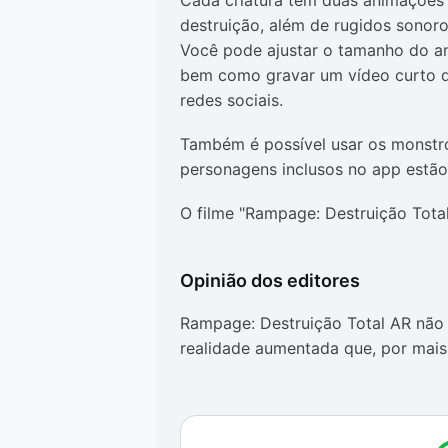
Cada criatura tem duas animações 
destruição, além de rugidos sonoro
Você pode ajustar o tamanho do a
bem como gravar um vídeo curto d
redes sociais.
Também é possível usar os monstros
personagens inclusos no app estão G
O filme "Rampage: Destruição Total"
Opinião dos editores
Rampage: Destruição Total AR não
realidade aumentada que, por mais 
A única coisa que o app permite fa
mundo real, visualizá-los rugindo
do celular, e pronto. Você até pode