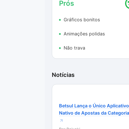
Prós
sociais, mas fora isso não há nenhu
dessa ferramenta.
Gráficos bonitos
Os efeitos visuais e sonoros são ó
acabados. E outra vantagem é que
Animações polidas
esses aspectos são suficientes pa
minutos com a plataforma aberta e
Não trava
Notícias
Betsul Lança o Único Aplicativo
Nativo de Apostas da Categori