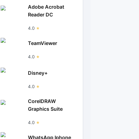
Adobe Acrobat
Reader DC
4.0
TeamViewer
4.0
Disney+
4.0
CorelDRAW
Graphics Suite
4.0
WhatsApp Iphone