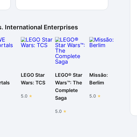
. International Enterprises
LEGO Star
LEGO® Star
Missão:
tals
Wars: TCS
Wars™: The
Berlim
Complete
5.0
5.0
Saga
5.0