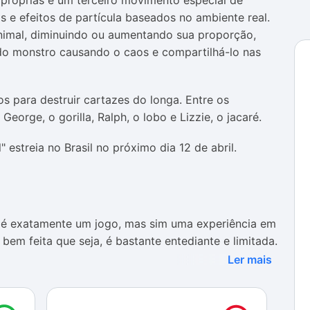
próprias e um terceiro movimento especial de
s e efeitos de partícula baseados no ambiente real.
nimal, diminuindo ou aumentando sua proporção,
o monstro causando o caos e compartilhá-lo nas
 para destruir cartazes do longa. Entre os
eorge, o gorilla, Ralph, o lobo e Lizzie, o jacaré.
 estreia no Brasil no próximo dia 12 de abril.
 é exatamente um jogo, mas sim uma experiência em
bem feita que seja, é bastante entediante e limitada.
Ler mais
zer é transportar os monstros da franquia para o
 e esmurrando o local para onde apontamos a câmera
 fazer um clipe curto para divulgar nas suas redes