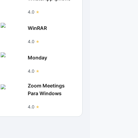
4.0
WinRAR
4.0
Monday
4.0
Zoom Meetings
Para Windows
4.0