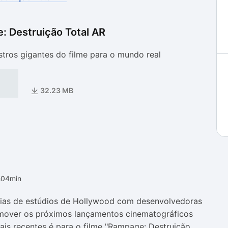
 Destruição Total AR
as
as
tros gigantes do filme para o mundo real
32.23 MB
h04min
ias de estúdios de Hollywood com desenvolvedoras
mover os próximos lançamentos cinematográficos
ais recentes é para o filme "Rampage: Destruição