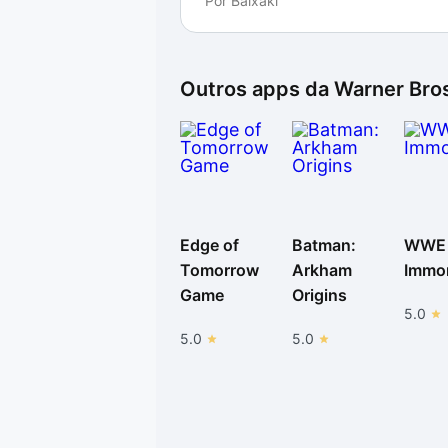
Por
Baixaki
Outros apps da
Warner Bros
Edge of
Batman:
WWE
Tomorrow
Arkham
Immor
Game
Origins
5.0
5.0
5.0