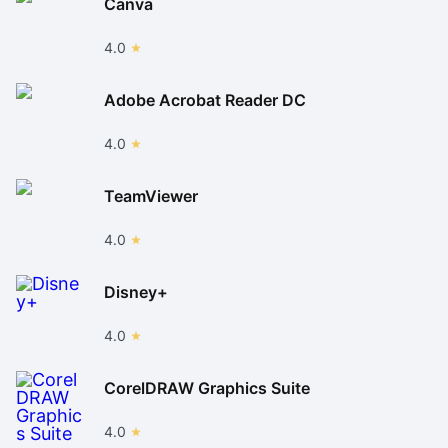
Canva
4.0
Adobe Acrobat Reader DC
4.0
TeamViewer
4.0
Disney+
4.0
CorelDRAW Graphics Suite
4.0