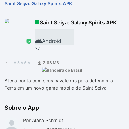
Saint Seiya: Galaxy Spirits APK
Drivers
Outros
Saint Seiya: Galaxy Spirits APK
Ver mais categori
Ver mais categori
Android
-
2.83 MB
Atena conta com seus cavaleiros para defender a
Terra em um novo game mobile de Saint Seiya
Sobre o App
Por Alana Schmidt