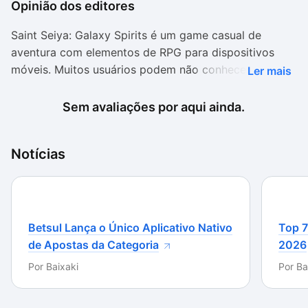
Opinião dos editores
Saint Seiya: Galaxy Spirits é um game casual de
aventura com elementos de RPG para dispositivos
móveis. Muitos usuários podem não conhecer tão
Ler mais
bem, mas sem dúvida Saint Seiya é dos animes mais
populares da história da TV brasileira, fazendo desse
Sem avaliações por aqui ainda.
novo game uma excelente opção para os saudosistas.
O visual do jogo é simplesmente espetacular, com
Notícias
animações de alta qualidade e design dos
personagens fiel ao que era visto nas animações. Os
efeitos especiais das habilidades dos personagens
são outro show à parte do game.
Betsul Lança o Único Aplicativo Nativo
Top 7
de Apostas da Categoria
2026
Os sons e músicas são outro destaque mais que
especial do novo título. Além de reproduzir as
Por
Baixaki
Por
Ba
músicas originais do anime e apresentar versões
especiais das canções, o game conta com a dublagem