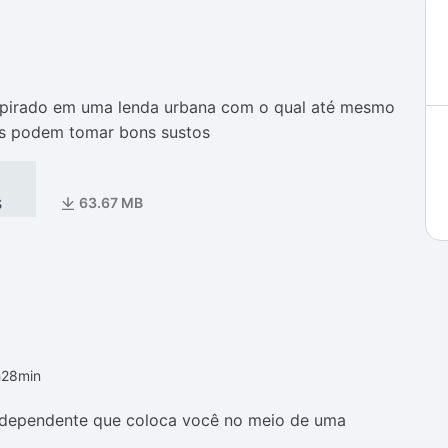
as
as
pirado em uma lenda urbana com o qual até mesmo
s podem tomar bons sustos
s
63.67 MB
h28min
ndependente que coloca você no meio de uma