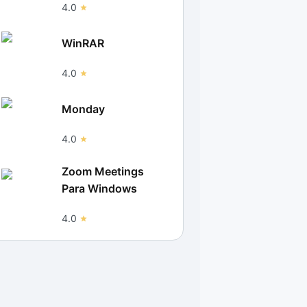
4.0
WinRAR
4.0
Monday
4.0
Zoom Meetings
Para Windows
4.0