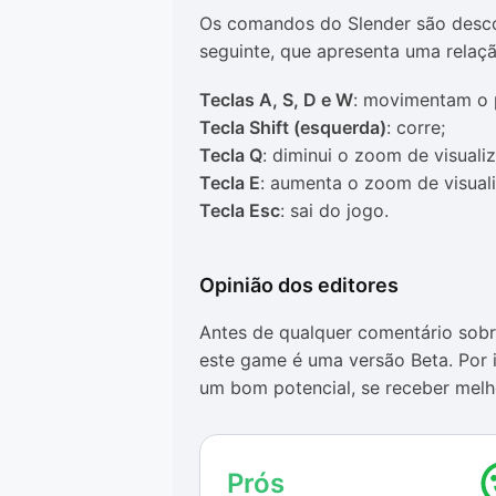
Os comandos do Slender são desco
seguinte, que apresenta uma relaç
Teclas A, S, D e W
: movimentam o
Tecla Shift (esquerda)
: corre;
Tecla Q
: diminui o zoom de visuali
Tecla E
: aumenta o zoom de visual
Tecla Esc
: sai do jogo.
Opinião dos editores
Antes de qualquer comentário sobr
este game é uma versão Beta. Por i
um bom potencial, se receber melh
O jogo possui comandos descompli
por qualquer pessoa. O fato de t
Prós
não precisar de instalação são out