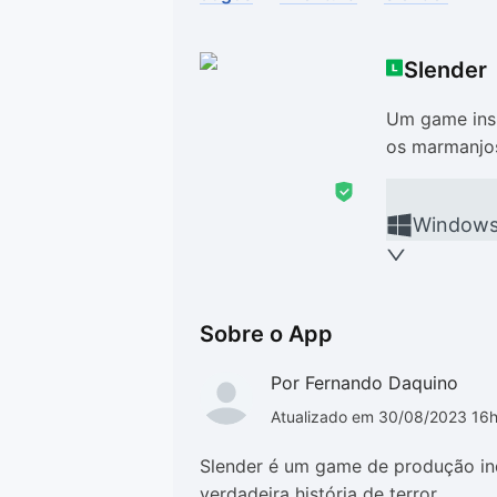
Drivers
Outros
Slender
Ver mais categori
Ver mais categori
Um game ins
os marmanjo
Window
Sobre o App
Por Fernando Daquino
Atualizado em 30/08/2023 16
Slender é um game de produção i
verdadeira história de terror.