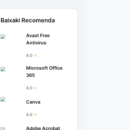
Baixaki Recomenda
Avast Free
Antivirus
4.0
Microsoft Office
365
4.0
Canva
4.0
Adobe Acrobat