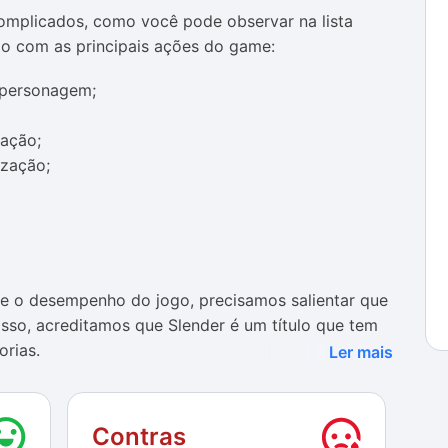
mplicados, como você pode observar na lista
ão com as principais ações do game:
 personagem;
zação;
ização;
e o desempenho do jogo, precisamos salientar que
sso, acreditamos que Slender é um título que tem
orias.
Ler mais
cados, os quais podem ser facilmente assimilados
er um baixo consumo de recursos do computador e de
Contras
ras características que podem impulsionar a