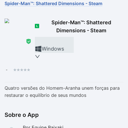
Spider-Man™: Shattered Dimensions - Steam
Drivers
Outros
Spider-Man™: Shattered
Ver mais categori
Ver mais categori
Dimensions - Steam
Windows
-
Quatro versões do Homem-Aranha unem forças para
restaurar o equilíbrio de seus mundos
Sobre o App
Por Equipe Baixaki