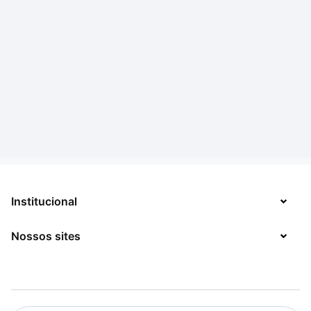
Institucional
Nossos sites
Sobre
Contato
TecMundo
Jobs
Mega Curioso