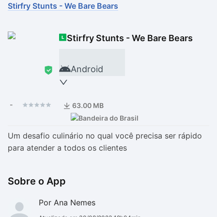
Stirfry Stunts - We Bare Bears
Drivers
Outros
Stirfry Stunts - We Bare Bears
Ver mais categori
Ver mais categori
Android
-
63.00 MB
Um desafio culinário no qual você precisa ser rápido
para atender a todos os clientes
Sobre o App
Por Ana Nemes