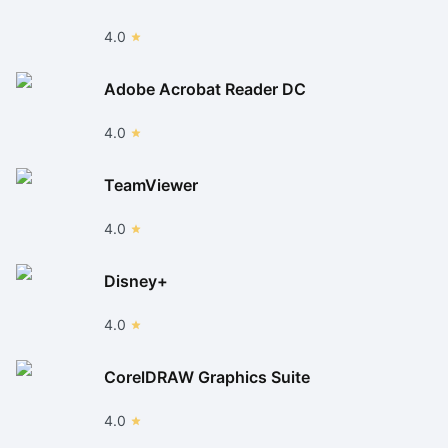
4.0
Adobe Acrobat Reader DC
4.0
TeamViewer
4.0
Disney+
4.0
CorelDRAW Graphics Suite
4.0