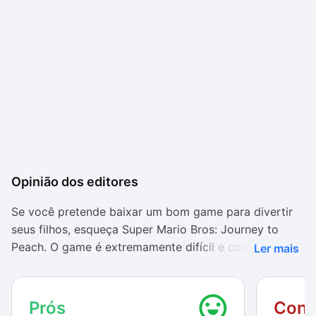
Opinião dos editores
Se você pretende baixar um bom game para divertir
seus filhos, esqueça Super Mario Bros: Journey to
Peach. O game é extremamente difícil e complicado,
Ler mais
está muito mais voltado aos fãs de Mario de longa
data que procuram por desafios hardcore com
imagens simples e trilha sonora mais do que batida. O
Prós
Cont