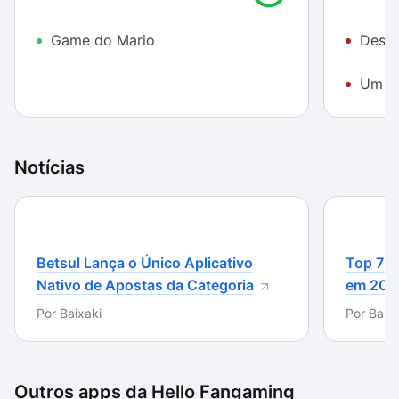
game não é lá grande coisa, mas tem o herói que
todos gostam.
Game do Mario
Desaf
Um p
Notícias
Betsul Lança o Único Aplicativo
Top 7 m
Nativo de Apostas da Categoria
em 202
Por
Baixaki
Por
Baixa
Outros apps da
Hello Fangaming