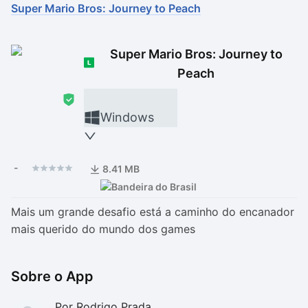
Super Mario Bros: Journey to Peach
Drivers
Outros
Super Mario Bros: Journey to
Ver mais categori
Ver mais categori
Peach
Windows
-
8.41 MB
Mais um grande desafio está a caminho do encanador
mais querido do mundo dos games
Sobre o App
Por Rodrigo Prada