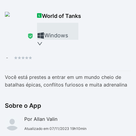
Drivers
Outros
World of Tanks
Ver mais categori
Ver mais categori
Windows
-
Você está prestes a entrar em um mundo cheio de
batalhas épicas, conflitos furiosos e muita adrenalina
Sobre o App
Por Allan Valin
Atualizado em 07/11/2023 19h10min