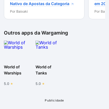
ao gastar algumas horas jogando, é possível entender
Nativo de Apostas da Categoria
em 202
como funciona o sistema de batalha e destruir seu
Por
Baixaki
Por
Baixa
primeiro inimigo – o que provavelmente só acontecerá
depois de você comprar armas e munições melhores.
Outros apps da
Wargaming
World of
World of
Warships
Tanks
5.0
5.0